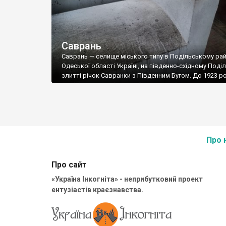
Саврань
Саврань — селище міського типу в Подільському рай
Одеської області Україні, на південно-східному Поділ
злитті річок Савранки з Південним Бугом. До 1923 р
адміністративний центр Савранської волості. До 17
2020 р. — центр Савранського району, потім — Савра
селищної громади. Назва населеного пункту походит
річки Саврані. Версій щодо походження слова «Савра
Про 
Про сайт
«Україна Інкогніта» - неприбутковий проект
ентузіастів краєзнавства.