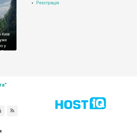
Реєстрація
 Київ
дуже
ло у
 Як я
ерква
]
та”
и