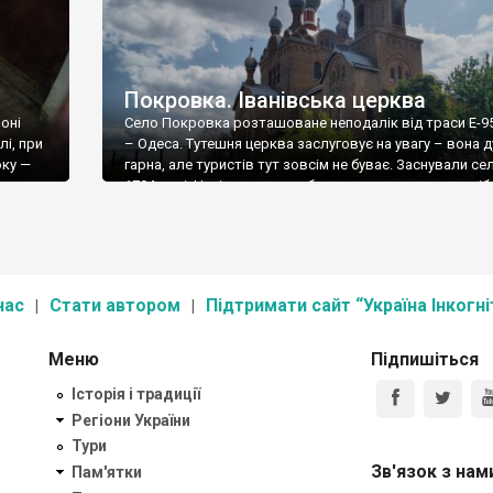
Покровка. Іванівська церква
оні
Село Покровка розташоване неподалік від траси Е-95
лі, при
– Одеса. Тутешня церква заслуговує на увагу – вона 
оку —
гарна, але туристів тут зовсім не буває. Заснували се
 липня
1794 році. Нині тут мешкає близько шести сотень осіб.
нської
вже згадав вище, головною пам’яткою Покровки є ц
ь від
Івана Богослова, зведена на зламі століть на кошти […
нь» […]
нас
Стати автором
Підтримати сайт “Україна Інкогні
Меню
Підпишіться
Історія і традиції
Регіони України
Тури
Зв'язок з нам
Пам'ятки