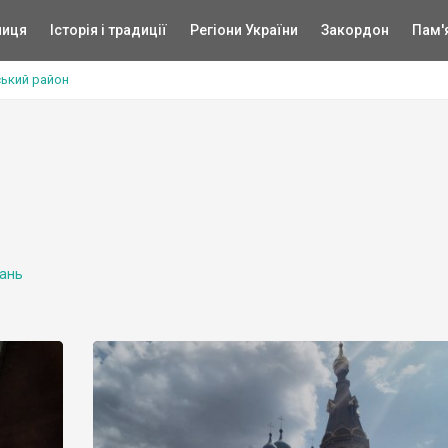
ниця
Історія і традиції
Регіони України
Закордон
Пам'
ький район
ань