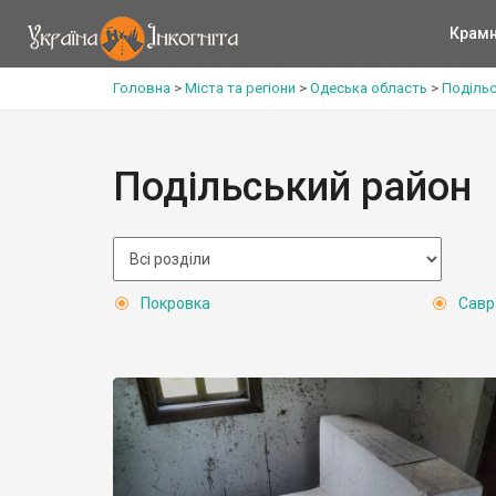
Крам
Головна
>
Міста та регіони
>
Одеська область
>
Подільс
Подільський район
Покровка
Савр