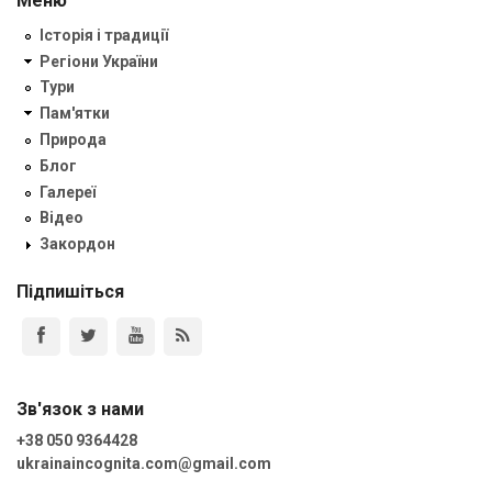
Меню
Історія і традиції
Регіони України
Тури
Пам'ятки
Природа
Блог
Галереї
Відео
Закордон
Підпишіться
Зв'язок з нами
+38 050 9364428
ukrainaincognita.com@gmail.com