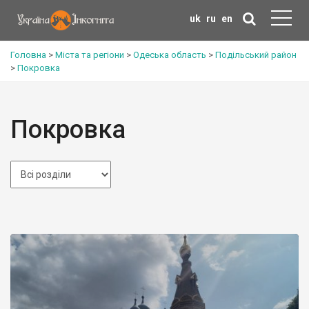
uk
ru
en
Головна
>
Міста та регіони
>
Одеська область
>
Подільський район
>
Покровка
Покровка