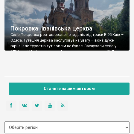
Покровка. Іванівська церква
Село Покровка розташоване неподалік від траси Е-95 Київ –
Одеса. Тутешня церква заслуговує на увагу – вона дуже
гарна, але туристів тут зовсім не буває. Заснували село у
1794 році. Нині тут мешкає близько шести сотень осіб. Як я
вже згадав вище, головною пам’яткою Покровки є церква
Івана Богослова, зведена на зламі століть на кошти […]
Станьте нашим автором