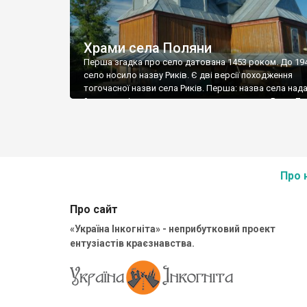
Храми села Поляни
Перша згадка про село датована 1453 роком. До 19
село носило назву Риків. Є дві версії походження
тогочасної назви села Риків. Перша: назва села над
йому за прізвищем тогочасного власника — Рика. Др
версі: у лісистій місцевості неподалік села водилос
дикої звірини і через її рик село отримало свою назв
території села […]
Про 
Про сайт
«Україна Інкогніта» - неприбутковий проект
ентузіастів краєзнавства.