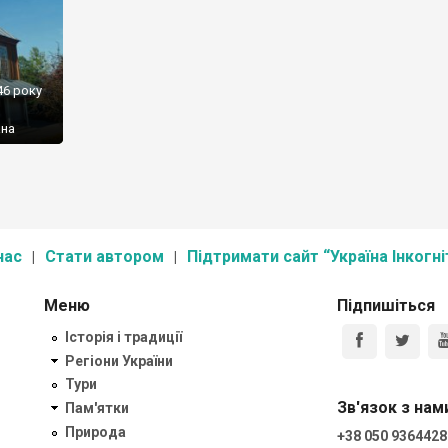
46 року
ана
уга
ь багато
у. На
нас
Стати автором
Підтримати сайт “Україна Інкогні
Меню
Підпишіться
Історія і традиції
Регіони України
Тури
Зв'язок з нам
Пам'ятки
Природа
+38 050 9364428