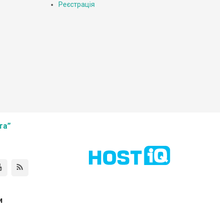
Реєстрація
та”
и