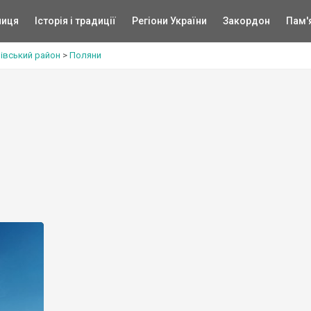
ниця
Історія і традиції
Регіони України
Закордон
Пам'
івський район
>
Поляни