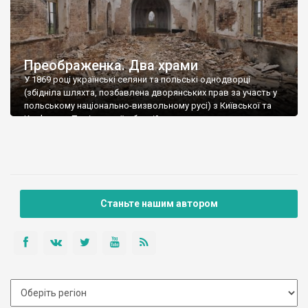
Преображенка. Два храми
У 1869 році українські селяни та польські однодворці
(збідніла шляхта, позбавлена дворянських прав за участь у
польському національно-визвольному русі) з Київської та
Кам’янець- Подільської губерній переселились у
Преображенку, відому, принаймні, із 1862 року. 1886 року
Преображенка нараховувала 190 осіб, на початку ХХ століття
– 1660 жителів, 1923 року – 2204 жителів, а нині – понад […]
Станьте нашим автором