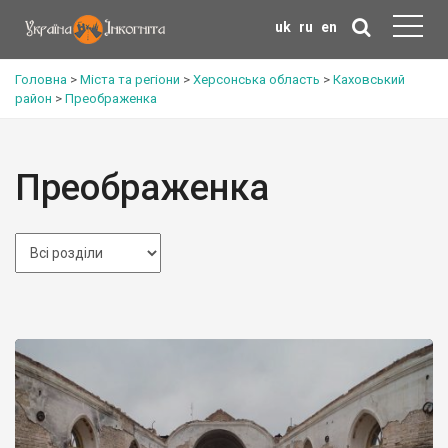
uk
ru
en
Головна
>
Міста та регіони
>
Херсонська область
>
Каховський
район
>
Преображенка
Преображенка