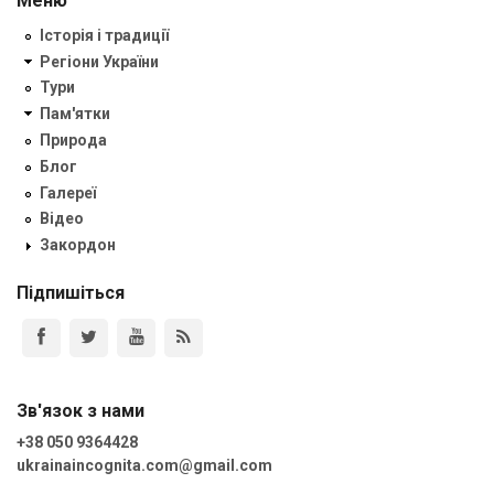
Меню
Історія і традиції
Регіони України
Тури
Пам'ятки
Природа
Блог
Галереї
Відео
Закордон
Підпишіться
Зв'язок з нами
+38 050 9364428
ukrainaincognita.com@gmail.com