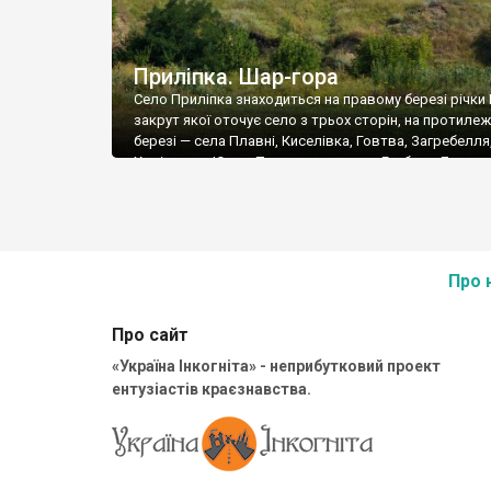
Приліпка. Шар-гора
Село Приліпка знаходиться на правому березі річки 
закрут якої оточує село з трьох сторін, на протиле
березі — села Плавні, Киселівка, Говтва, Загребелля
Хорішки та Юрки. Примикає до села Глибока Долина
Приліпка було засноване в кінці 10-го-на початку 11-
століття. Село знаходиться біля гори (Шар-Гора), на 
той час була фортеця і […]
Про 
Про сайт
«Україна Інкогніта» - неприбутковий проект
ентузіастів краєзнавства.