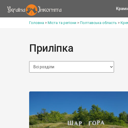
Крам
Головна
>
Міста та регіони
>
Полтавська область
>
Кре
Приліпка