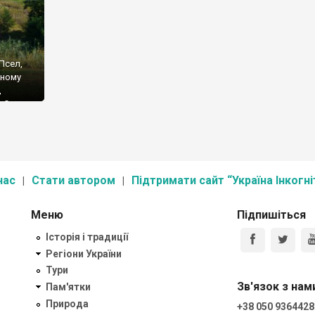
Псел,
жному
,
. Село
го
якій на
нас
Стати автором
Підтримати сайт “Україна Інкогні
Меню
Підпишіться
Історія і традиції
Регіони України
Тури
Зв'язок з нам
Пам'ятки
Природа
+38 050 9364428