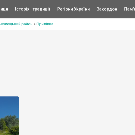
ниця
Історія і традиції
Регіони України
Закордон
Пам'
менчуцький район
>
Приліпка