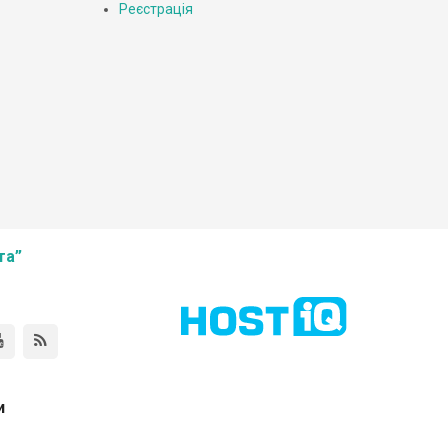
Реєстрація
та”
и