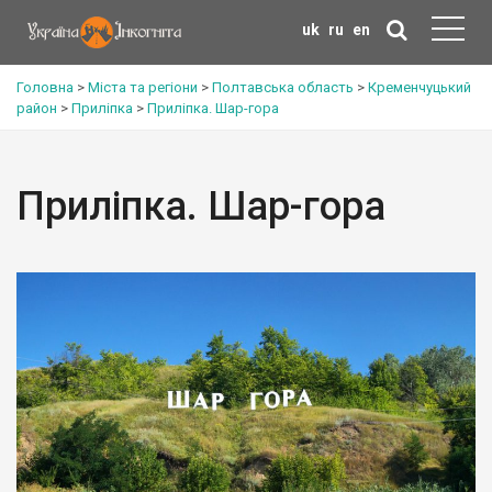
uk
ru
en
Головна
>
Міста та регіони
>
Полтавська область
>
Кременчуцький
район
>
Приліпка
>
Приліпка. Шар-гора
Приліпка. Шар-гора