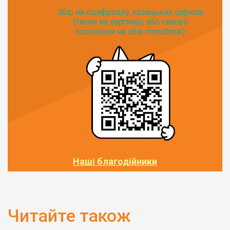
Збір на оцифровку козацьких церков
(тисни на картинці, або скануй
посилання на збір monobank):
Наші благодійники
Читайте також