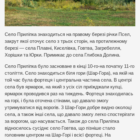
Село Приліпка знаходиться на правому березі річки Псел,
закрут якої оточує село з трьох сторін, на протилежному
березі — села Плавні, Киселівка, Говтва, Загребелля,
Хорішки та Юрки. Примикає до села Глибока Долина.
Село Приліпка було засноване в кінці 10-го-на початку 11-го
століття. Село знаходиться біля гори (Шар-Гора), на якій на
той час була фортеця і центральна частина села. В центрі
села був ярмарок, на який з усіх сіл приїжджали купці,
ярмарок проводився раз на тиждень. Фортеця знаходилась
на горі, і була оточена стінами, що давало змогу
утримуватися від ворогів. З Шар-Гори добре видно околоці
села, а також інші села, що давало змогу легко спостерігати
за ворогом, що насувається. Також до села Приліпка
відносилось сусіднє село Говтва, що пізніше стало
головним центром на Шар-Горі і всієї фортеці. На