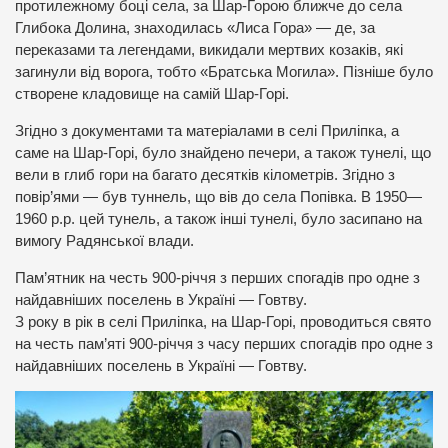
протилежному боці села, за Шар-Горою ближче до села
Глибока Долина, знаходилась «Лиса Гора» — де, за
переказами та легендами, викидали мертвих козаків, які
загинули від ворога, тобто «Братська Могила». Пізніше було
створене кладовище на самій Шар-Горі.
Згідно з документами та матеріалами в селі Приліпка, а
саме на Шар-Горі, було знайдено печери, а також тунелі, що
вели в глиб гори на багато десятків кілометрів. Згідно з
повір’ями — був туннель, що вів до села Попівка. В 1950—
1960 р.р. цей тунель, а також інші тунелі, було засипано на
вимогу Радянської влади.
Пам’ятник на честь 900-річчя з перших спогадів про одне з
найдавніших поселень в Україні — Говтву.
З року в рік в селі Приліпка, на Шар-Горі, проводиться свято
на честь пам’яті 900-річчя з часу перших спогадів про одне з
найдавніших поселень в Україні — Говтву.