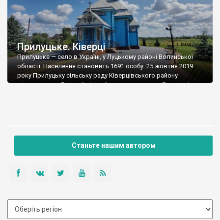
Прилуцьке. Ківерці
Прилуцьке — село в Україні, у Луцькому районі Волинської
області. Населення становить 1691 особу. 25 жовтня 2019
року Прилуцьку сільську раду Ківерцівського району
приєднали до Луцької міської ради, утворивши Луцьку міську
громаду. Село Прилуцьке донедавна мало історичну назву
Ківерці і було перейменовано у 60-х роках XX ст. Згадки про
село Ківерці простежуються протягом всієї його […]
Станьте нашим автором