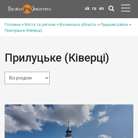
uk
ru
en
Головна
>
Міста та регіони
>
Волинська область
>
Луцький район
>
Прилуцьке (Ківерці)
Прилуцьке (Ківерці)