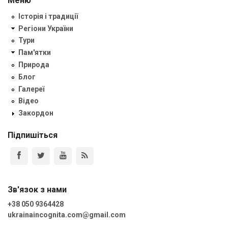
Меню
Історія і традиції
Регіони України
Тури
Пам'ятки
Природа
Блог
Галереї
Відео
Закордон
Підпишіться
Зв'язок з нами
+38 050 9364428
ukrainaincognita.com@gmail.com