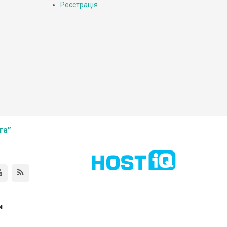
Реєстрація
та”
и