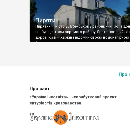
Пирятин
Пирятин – місто у Лубенському районі, нині, хоча до
він був центром окремого району. Розташований він
дорозі Київ – Харків і відомий своєю водонапірною
баштою, яку знімали у радянському художньому філ
«Королева бензоколонки». Пирятин – місто дуже да
літописах він вперше згадується під 1155 роком. На
бурхлива історія залишила місту відверто мало […]
Про 
Про сайт
«Україна Інкогніта» - неприбутковий проект
ентузіастів краєзнавства.