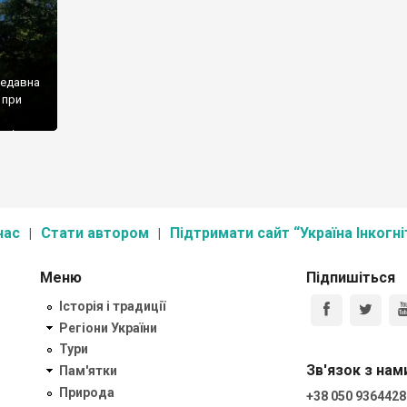
недавна
 при
ьмі
внє, в
 жаль,
нас
Стати автором
Підтримати сайт “Україна Інкогні
Меню
Підпишіться
Історія і традиції
Регіони України
Тури
Зв'язок з нам
Пам'ятки
Природа
+38 050 9364428