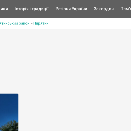
ниця
Історія і традиції
Регіони України
Закордон
Пам'
ятинський район
>
Пирятин