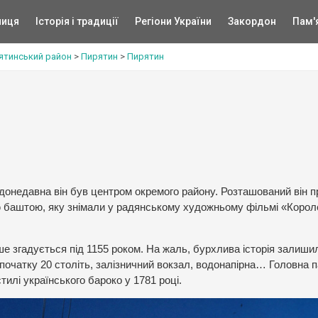
ниця
Історія і традиції
Регіони України
Закордон
Пам'
ятинський район
>
Пирятин
>
Пирятин
 донедавна він був центром окремого району. Розташований він п
ою баштою, яку знімали у радянському художньому фільмі «Корол
ше згадується під 1155 роком. На жаль, бурхлива історія залиши
 початку 20 століть, залізничний вокзал, водонапірна… Головна п
тилі українського бароко у 1781 році.