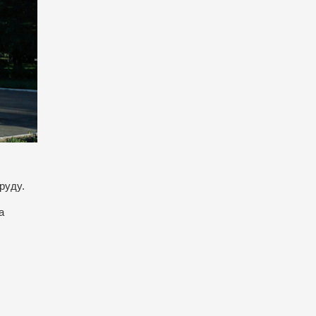
руду.
а