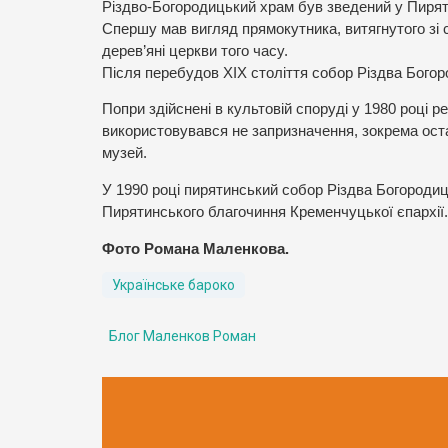
Різдво-Богородицький храм був зведений у Пиряти
Спершу мав вигляд прямокутника, витягнутого зі 
дерев’яні церкви того часу.
Після перебудов XIX століття собор Різдва Богор
Попри здійснені в культовій споруді у 1980 році р
використовувався не запризначення, зокрема остан
музей.
У 1990 році пирятинський собор Різдва Богородиці
Пирятинського благочиння Кременчуцької єпархії.
Фото Романа Маленкова.
Українське бароко
Блог Маленков Роман