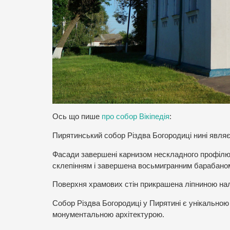
Ось що пише
про собор Вікіпедія
:
Пирятинський собор Різдва Богородиці нині являє
Фасади завершені карнизом нескладного профілю
склепінням і завершена восьмигранним барабаном
Поверхня храмових стін прикрашена ліпниною нал
Собор Різдва Богородиці у Пирятині є унікальною
монументальною архітектурою.