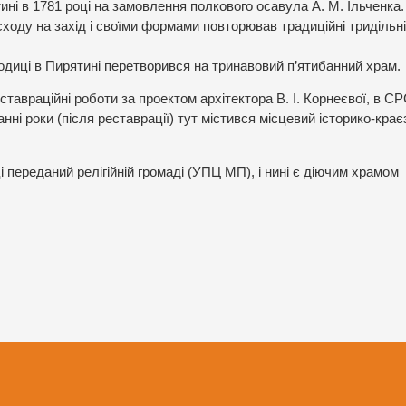
ні в 1781 році на замовлення полкового осавула А. М. Ільченка.
сходу на захід і своїми формами повторював традиційні тридільні
одиці в Пирятині перетворився на тринавовий п’ятибанний храм.
еставраційні роботи за проектом архітектора В. І. Корнеєвої, в С
ні роки (після реставрації) тут містився місцевий історико-кра
 переданий релігійній громаді (УПЦ МП), і нині є діючим храмом