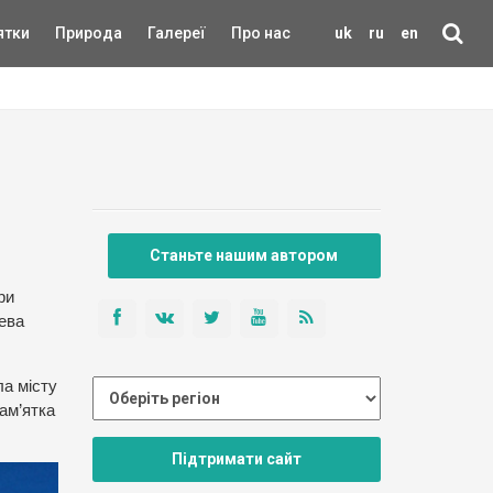
ятки
Природа
Галереї
Про нас
uk
ru
en
Станьте нашим автором
ри
ева
ла місту
ам’ятка
Підтримати сайт