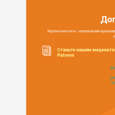
До
Україна Інкогніта - незалежний краєзн
п
Станьте нашим меценато
Patreon
Зб
(т
по