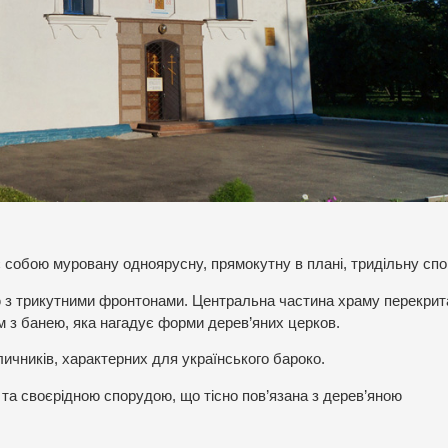
 собою муровану одноярусну, прямокутну в плані, тридільну спо
 з трикутними фронтонами. Центральна частина храму перекрит
 з банею, яка нагадує форми дерев’яних церков.
ичників, характерних для українського бароко.
 та своєрідною спорудою, що тісно пов’язана з дерев’яною