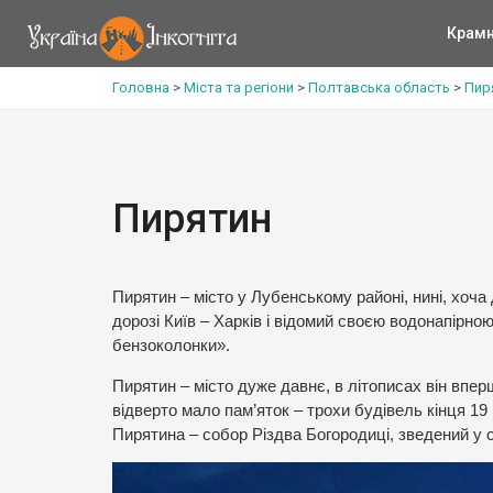
Крам
Головна
>
Міста та регіони
>
Полтавська область
>
Пир
Пирятин
Пирятин – місто у Лубенському районі, нині, хоча
дорозі Київ – Харків і відомий своєю водонапірн
бензоколонки».
Пирятин – місто дуже давнє, в літописах він впер
відверто мало пам’яток – трохи будівель кінця 19
Пирятина – собор Різдва Богородиці, зведений у с