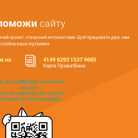
поможи
сайту
авчий проект, створений ентузіастами. Щоб працювати далі, нам
отрібна ваша підтримка.
м на
4149 6293 1537 9685
Карта ПриватБанк
ір на оцифровку козацьких
церков
исни на картинці, або скануй
силання на збір monobank):