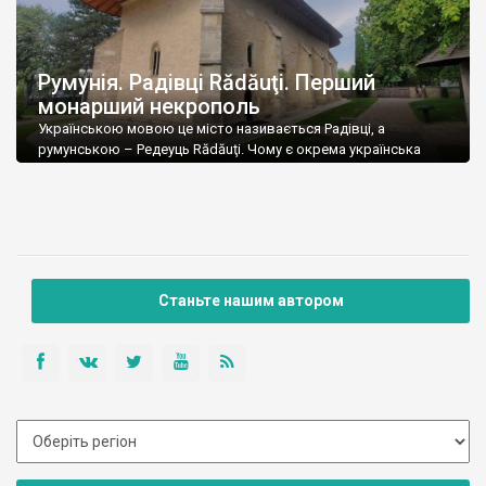
Румунія. Радівці Rădăuţi. Перший
монарший некрополь
Українською мовою це місто називається Радівці, а
румунською – Редеуць Rădăuţi. Чому є окрема українська
назва? Тому що русини-українці тут завжди складали значну
частку населення, та і заснував поселення якийсь русин
Радомир, від якого і з’явилася назва Радівці, а вже пізніше
молдавани та волохи перекрутили на свій манер. Перша
писемна згадка про поселення відноситься до […]
Станьте нашим автором