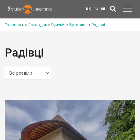
uk
ru
en
Головна
>
>
Закордон
>
Румунія
>
Буковина
>
Радівці
Радівці