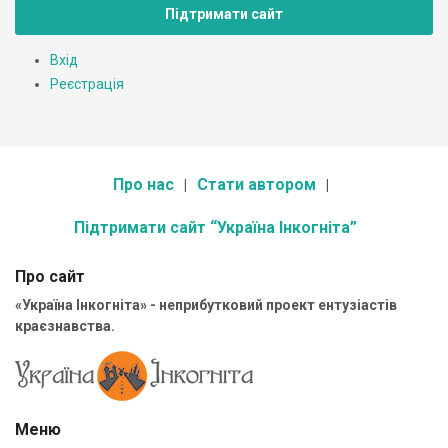
Підтримати сайт
Вхід
Реєстрація
Про нас
Стати автором
Підтримати сайт “Україна Інкогніта”
Про сайт
«Україна Інкогніта» - неприбутковий проект ентузіастів
краєзнавства.
Меню