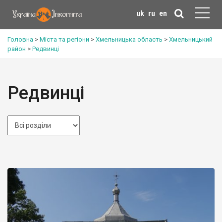
uk
ru
en
Головна
>
Міста та регіони
>
Хмельницька область
>
Хмельницький
район
>
Редвинці
Редвинці