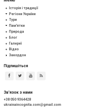
Меню
Історія і традиції
Регіони України
Тури
Пам'ятки
Природа
Блог
Галереї
Відео
Закордон
Підпишіться
Зв'язок з нами
+38 050 9364428
ukrainaincognita.com@gmail.com