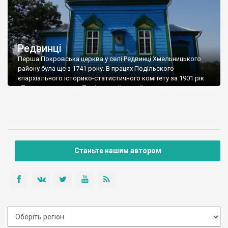
Редвинці
Перша Покровська церква у селі Редвинці Хмельницького
району була ще з 1741 року. В працях Подільского
єпархіального історико-статистичного комітету за 1901 рік
«Приходи та церкви Подільської єпархії» вона описується як
дерев’яна триверха, на кам’яному фундаменті, з 5-ярусним
іконостасом. При ній була дзвіниця з 1853 року, що розібрана
у 1886 році. Тоді ж і стару церкву […]
Станьте нашим автором