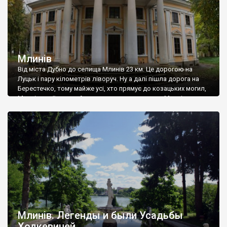
Млинів
Від міста Дубно до селища Млинів 23 км. Це дорогою на
Луцьк і пару кілометрів ліворуч. Ну а далі пішла дорога на
Берестечко, тому майже усі, хто прямує до козацьких могил,
Млинів проїжджає. Але мало хто зупиняється. Млинів лежить
на річці Іква, і зрозуміло, що в давнину тут були млини, тому і
відповідна назва. Вперше […]
Млинів. Легенды и были Усадьбы
Ходкевичей.