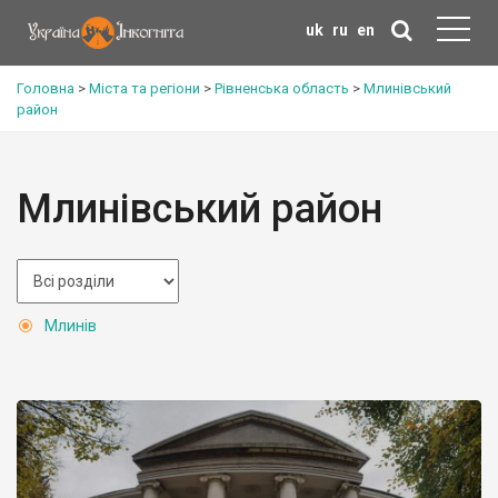
uk
ru
en
Головна
>
Міста та регіони
>
Рівненська область
>
Млинівський
район
Млинівський район
Млинів