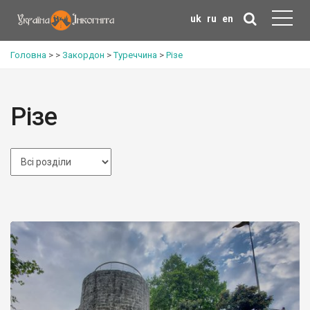
uk
ru
en
Головна
>
>
Закордон
>
Туреччина
>
Різе
Різе