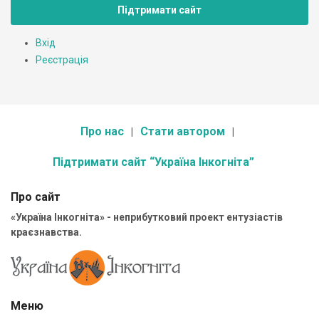
Підтримати сайт
Вхід
Реєстрація
Про нас
Стати автором
Підтримати сайт “Україна Інкогніта”
Про сайт
«Україна Інкогніта» - неприбутковий проект ентузіастів
краєзнавства.
Меню