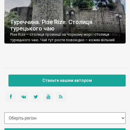
Туреччина. Різе Rize. Столиця
турецького чаю
Різе Rize – столиця провінції на Чорному морі і столиця
турецького чаю. Чай тут росте повсюдно – кожен вільний
квадратний метр незаасфальтованої землі засаджений цією
рослиною. Схили високих пагорбів, на яких стоять
багатоповерхівки, городи у навколишніх селах, сади… Якщо
цього не побачити наживо – важко уявити як тут багато чаю.
По селах і передмістях стоять […]
Станьте нашим автором