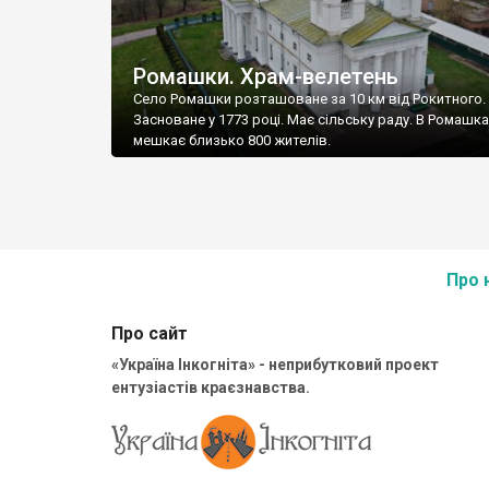
Ромашки. Храм-велетень
Село Ромашки розташоване за 10 км від Рокитного.
Засноване у 1773 році. Має сільську раду. В Ромашка
мешкає близько 800 жителів.
Про 
Про сайт
«Україна Інкогніта» - неприбутковий проект
ентузіастів краєзнавства.