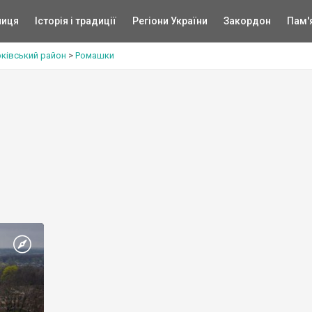
ниця
Історія і традиції
Регіони України
Закордон
Пам'
рківський район
>
Ромашки