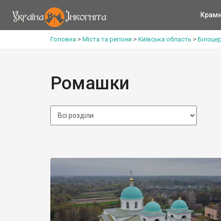
Крам
Головна
>
Міста та регіони
>
Київська область
>
Білоце
Ромашки