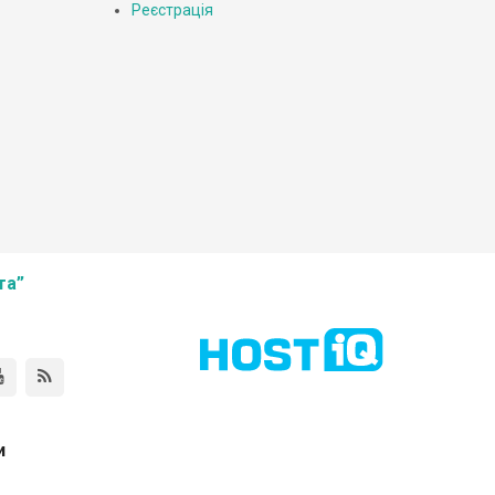
Реєстрація
та”
и