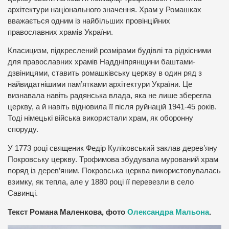
архітектури національного значення. Храм у Ромашках
вважається одним із найбільших провінційних
православних храмів України.
Класицизм, підкреслений розмірами будівлі та рідкісними
для православних храмів Наддніпрянщини баштами-
дзвіницями, ставить ромашківську церкву в один ряд з
найвидатнішими пам’ятками архітектури України. Це
визнавала навіть радянська влада, яка не лише зберегла
церкву, а й навіть відновила її після руйнацій 1941-45 років.
Тоді німецькі війська використали храм, як оборонну
споруду.
У 1773 році священик Федір Куліковський заклав дерев’яну
Покровську церкву. Трофимова збудувала мурований храм
поряд із дерев’яним. Покровська церква використовувалась
взимку, як тепла, але у 1880 році її перевезли в село
Савинці.
Текст Романа Маленкова, фото
Олександра Мальона
.