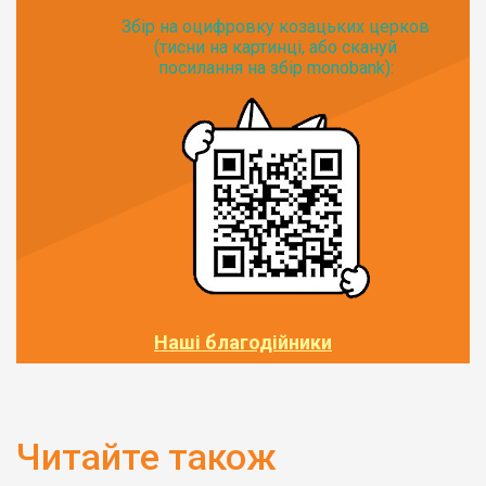
Збір на оцифровку козацьких церков
(тисни на картинці, або скануй
посилання на збір monobank):
Наші благодійники
Читайте також