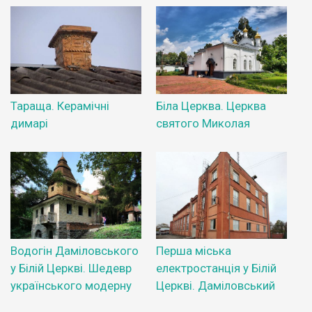
Тараща. Керамічні
Біла Церква. Церква
димарі
святого Миколая
Водогін Даміловського
Перша міська
у Білій Церкві. Шедевр
електростанція у Білій
українського модерну
Церкві. Даміловський