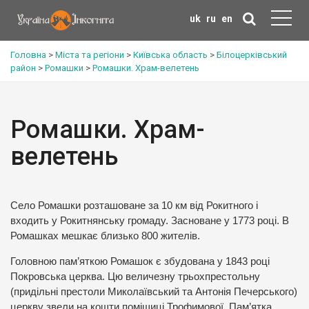
uk
ru
en
Головна
>
Міста та регіони
>
Київська область
>
Білоцерківський
район
>
Ромашки
>
Ромашки. Храм-велетень
Ромашки. Храм-
велетень
Село Ромашки розташоване за 10 км від Рокитного і
входить у Рокитнянську громаду. Засноване у 1773 році. В
Ромашках мешкає близько 800 жителів.
Головною пам’яткою Ромашок є збудована у 1843 році
Покровська церква. Цю величезну трьохпрестольну
(придільні престоли Миколаївський та Антонія Печерського)
церкву звели на кошти поміщиці Трофимової. Пам’ятка