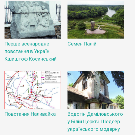
Перше всенародне
Семен Палій
повстання в Україні.
Кшиштоф Косинський
Повстання Наливайка
Водогін Даміловського
у Білій Церкві. Шедевр
українського модерну