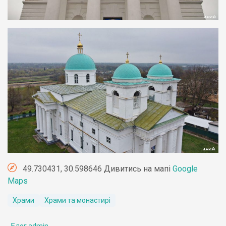
49.730431, 30.598646 Дивитись на мапі
Google
Maps
Храми
Храми та монастирі