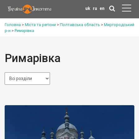
uk
ru
en
Головна
>
Міста та регіони
>
Полтавська область
>
Миргородський
р-н
>
Римарівка
Римарівка