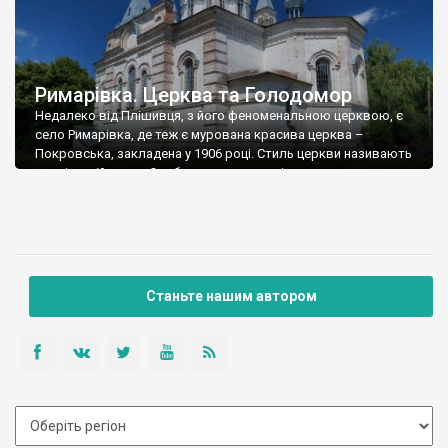
Римарівка. Церква та Голодомор
Недалеко від Плішивця, з його феноменальною церквою, є
село Римарівка, де теж є мурована красива церква –
Покровська, закладена у 1906 році. Стиль церкви називають
неовізантійським. Особисто я маю сумніви з цього приводу –
убачивши-перебачивши силу-силенну візантійських храмів, не
ідентифікую чомусь римарівську церкву із візантійщиною.
Елементи є, але щоб визначити це як стиль. Скоріше вже […]
Станьте нашим автором