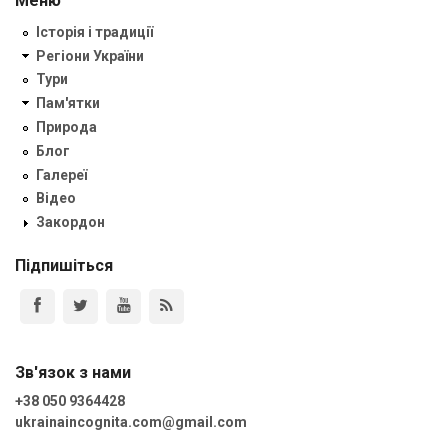
Меню
Історія і традиції
Регіони України
Тури
Пам'ятки
Природа
Блог
Галереї
Відео
Закордон
Підпишіться
Зв'язок з нами
+38 050 9364428
ukrainaincognita.com@gmail.com