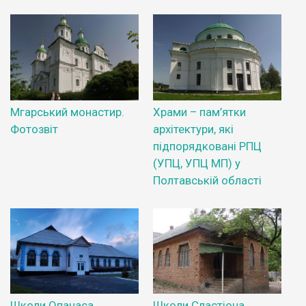
Мгарський монастир.
Храми – пам’ятки
Фотозвіт
архітектури, які
підпорядковані РПЦ
(УПЦ, УПЦ МП) у
Полтавській області
Школи Опанаса
Школи Сластіона.