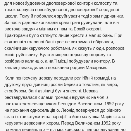
для новозбудованої двоповерхової контори колгоспу та
трьох корпусів новозбудованої двоповерхової середньої
школи. Тому й побоялися зруйнувати тоді храм підривники.
За часів радянської влади храм тричі руйнували, але він
вистояв завдяки міцним стінам та Божій охороні.
Тракторами було стягнуто лише хрести з малих бань. При
стягненні з головної бані трос не витримав і обірвався,
скалічивши керуючого роботами, як кажуть люди, розпоров
живіт руйнівнику. Було знищено церковну огорожу та
розібрано каплицю, а на її місці побудували контору. В
каплиці знаходилися поховання родини Мазараків.
Коли понівечену церкву передали релігійній громаді, на
другому ярусі дзвіниці росли берези з товстим, як відро,
стовбуром, бані дзвіниці були знесені. Церква
реставрувалася силами громади віруючих на чолі з
настоятелем священиком Леонідом Василенком. 1992 року
на прохання односельців о. Леонід повернувся до рідного
села і став служити на парафії, а його матушка Марія стала
керувати церковним хором. Перед Великоднем 1992 року
громада перейшла з – під московського підпорядкування до