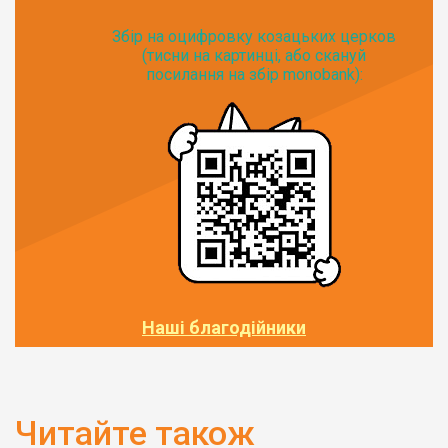
Збір на оцифровку козацьких церков
(тисни на картинці, або скануй
посилання на збір monobank):
Наші благодійники
Читайте також