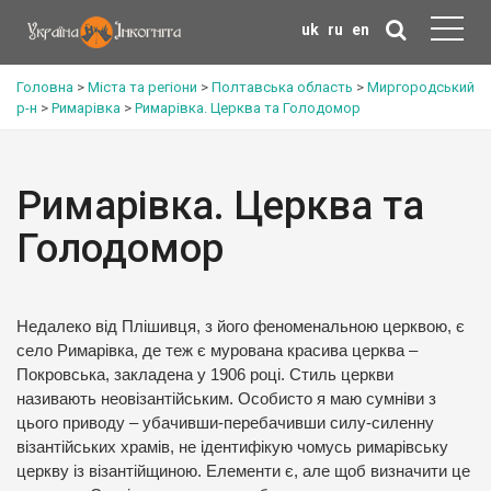
uk
ru
en
Головна
>
Міста та регіони
>
Полтавська область
>
Миргородський
р-н
>
Римарівка
>
Римарівка. Церква та Голодомор
Римарівка. Церква та
Голодомор
Недалеко від Плішивця, з його феноменальною церквою, є
село Римарівка, де теж є мурована красива церква –
Покровська, закладена у 1906 році. Стиль церкви
називають неовізантійським. Особисто я маю сумніви з
цього приводу – убачивши-перебачивши силу-силенну
візантійських храмів, не ідентифікую чомусь римарівську
церкву із візантійщиною. Елементи є, але щоб визначити це