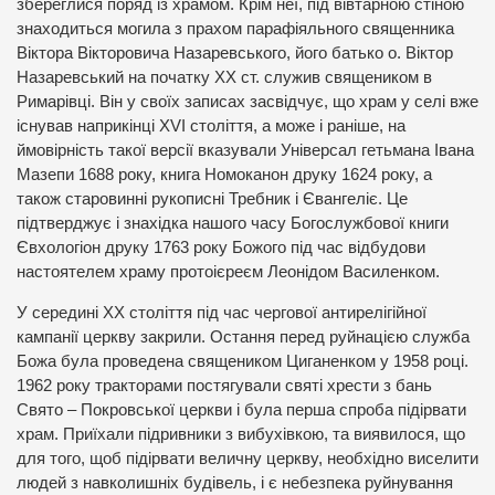
збереглися поряд із храмом. Крім неї, під вівтарною стіною
знаходиться могила з прахом парафіяльного священника
Віктора Вікторовича Назаревського, його батько о. Віктор
Назаревський на початку ХХ ст. служив священиком в
Римарівці. Він у своїх записах засвідчує, що храм у селі вже
існував наприкінці ХVІ століття, а може і раніше, на
ймовірність такої версії вказували Універсал гетьмана Івана
Мазепи 1688 року, книга Номоканон друку 1624 року, а
також старовинні рукописні Требник і Євангеліє. Це
підтверджує і знахідка нашого часу Богослужбової книги
Євхологіон друку 1763 року Божого під час відбудови
настоятелем храму протоієреєм Леонідом Василенком.
У середині ХХ століття під час чергової антирелігійної
кампанії церкву закрили. Остання перед руйнацією служба
Божа була проведена священиком Циганенком у 1958 році.
1962 року тракторами постягували святі хрести з бань
Свято – Покровської церкви і була перша спроба підірвати
храм. Приїхали підривники з вибухівкою, та виявилося, що
для того, щоб підірвати величну церкву, необхідно виселити
людей з навколишніх будівель, і є небезпека руйнування