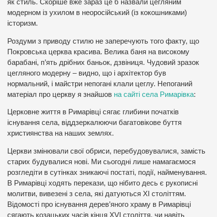
як стиль. Скоріше вже зараз це б назвали цегляним
модерном із ухилом в неоросійський (із кокошниками)
історизм.
Роздуми з приводу стилю не заперечують того факту, що
Покровська церква красива. Велика баня на високому
барабані, п’ять дрібних баньок, дзвіниця. Чудовий зразок
цегляного модерну – видно, що і архітектор був
нормальний, і майстри непогані клали цеглу. Непоганий
матеріал про церкву я знайшов
на сайті села Римарівка
:
Церковне життя в Римарівці сягає глибини початків
існування села, віддзеркалюючи багатовікове буття
християнства на наших землях.
Церкви змінювали свої обриси, перебудовувалися, замість
старих будувалися нові. Ми сьогодні лише намагаємося
розгледіти в сутінках зникаючі постаті, події, найменування.
В Римарівці ходять перекази, що нібито десь є рукописні
молитви, вивезені з села, які датуються ХІ століттям.
Відомості про існування дерев’яного храму в Римарівці
сягають козацьких часів кінця ХVІ століття, чи навіть