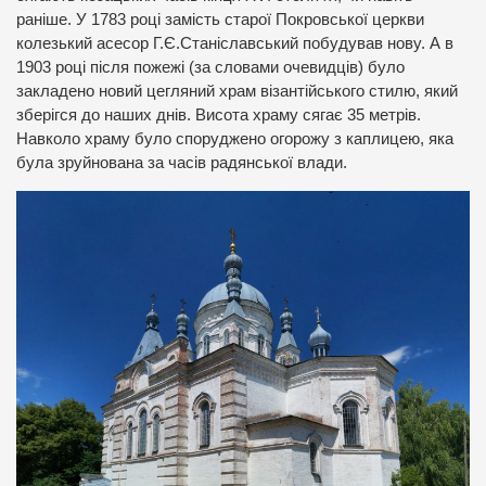
раніше. У 1783 році замість старої Покровської церкви
колезький асесор Г.Є.Станіславський побудував нову. А в
1903 році після пожежі (за словами очевидців) було
закладено новий цегляний храм візантійського стилю, який
зберігся до наших днів. Висота храму сягає 35 метрів.
Навколо храму було споруджено огорожу з каплицею, яка
була зруйнована за часів радянської влади.