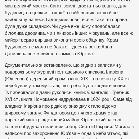
мав великий маєток, багаті землі і достатньо коштів, для
будівництва церкви – однієї з найбільших, якщо й не
найбільшу на весь Гадяцький повіт, все ж таки ця справа
була дуже складною. Чи дуже вже йому сподобалася
білолика дворянка, чи з якихось інших міркувань, але все ж
майор твердо вирішив виконати свою обіцянку. Храм
будувався не мало не багато – десять років; Анна
Данилівна все ж вийшла заміж за Юр’єва.
Документально ж встановлено, що згідно з записами у
подорожньому журналі полтавського єпископа Іларіона
(Юшенова) дерев’яний храм в кінці ХІХ – на початку ХХ ст.
перебував у такому стані, що треба було зводити новий.
Тут зберігалися давні рукописні книги: Євангеліє і Требник
ХVІ ст., книга Номоканон надрукована в 1624 році. Саме від
владики Іларіона про рідкісну знахідку стало відомо
широкому загалу. Фундатором цегляного храму став
царський міністр відставний майор Юр’єв, який за свої
кошти побудував величний собор Святої Покрови. Могила з
написом про захоронення Юр’єва – одна з небагатьох, які