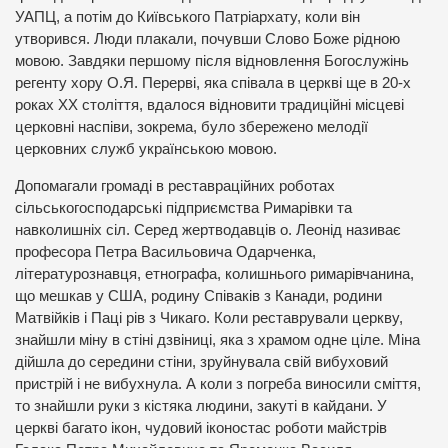
УАПЦ, а потім до Київського Патріархату, коли він
утворився. Люди плакали, почувши Слово Боже рідною
мовою. Завдяки першому після відновлення Богослужінь
регенту хору О.Я. Перерві, яка співала в церкві ще в 20-х
роках ХХ століття, вдалося відновити традиційні місцеві
церковні наспіви, зокрема, було збережено мелодії
церковних служб українською мовою.
Допомагали громаді в реставраційних роботах
сільськогосподарські підприємства Римарівки та
навколишніх сіл. Серед жертводавців о. Леонід називає
професора Петра Васильовича Одарченка,
літературознавця, етнографа, колишнього римарівчанина,
що мешкав у США, родину Співаків з Канади, родини
Матвійків і Паці рів з Чикаго. Коли реставрували церкву,
знайшли міну в стіні дзвіниці, яка з храмом одне ціле. Міна
дійшла до середини стіни, зруйнувала свій вибуховий
пристрій і не вибухнула. А коли з погреба виносили сміття,
то знайшли руки з кістяка людини, закуті в кайдани. У
церкві багато ікон, чудовий іконостас роботи майстрів