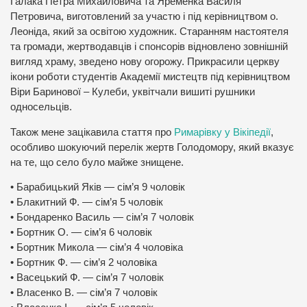
Галака Петра Михайловича та Яременка Василя
Петровича, виготовлений за участю і під керівництвом о.
Леоніда, який за освітою художник. Старанням настоятеля
та громади, жертводавців і спонсорів відновлено зовнішній
вигляд храму, зведено нову огорожу. Прикрасили церкву
ікони роботи студентів Академії мистецтв під керівництвом
Віри Баринової – Кулеби, уквітчали вишиті рушники
односельців.
Також мене зацікавила стаття про
Римарівку у Вікіпедії
,
особливо шокуючий перелік жертв Голодомору, який вказує
на те, що село було майже знищене.
• Барабицький Яків — сім’я 9 чоловік
• Блакитний Ф. — сім’я 5 чоловік
• Бондаренко Василь — сім’я 7 чоловік
• Бортник О. — сім’я 6 чоловік
• Бортник Микола — сім’я 4 чоловіка
• Бортник Ф. — сім’я 2 чоловіка
• Васецький Ф. — сім’я 7 чоловік
• Власенко В. — сім’я 7 чоловік