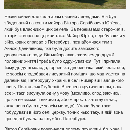
Незвичайний для села храм овіяний легендами. Він був
збудований на кошти майора Віктора Сергійовича Юр’єва,
який був власником цих земель. За переказами старожилів,
історія створення церкви така: Майор Юр’єв, перебуваючи у
військових справах в Петербурзі, познайомився там з
Анною Данилівною, яка була досить заможного
дворянського роду. Вік майора вже схилявся до другої
половини життя і треба було одружуватися. Тут і припала
йому до душі молода, гарненька дворяночка, якій, здається,
не зовсім сподобався лисуватий поміщик, що мав маєток на
далекій від Петербургу Україні, в селі Римарівці Гадяцького
повіту Полтавської губернії. Впевнено крутячи носом, вона
все ж таки висунула одну умову (можливо, сподіваючись,
що він не зможе її виконати, або ж просто затягнути час,
адже вона була ще зовсім молода). Умова була така:
побудувати в його селі церкву, точнісінько таку, в якій вона
щонеділі бувала на службі в Петербурзі.
Віктор Сергійович повернувся додому похмурий, бо, хоча і