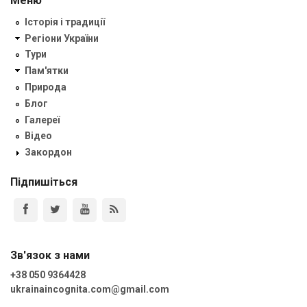
Меню
Історія і традиції
Регіони України
Тури
Пам'ятки
Природа
Блог
Галереї
Відео
Закордон
Підпишіться
Зв'язок з нами
+38 050 9364428
ukrainaincognita.com@gmail.com