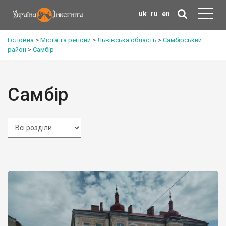
uk
ru
en
Головна
>
Міста та регіони
>
Львівська область
>
Самбірський
район
>
Самбір
Самбір