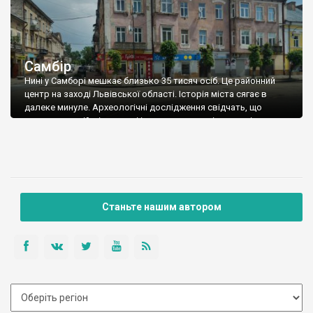
Самбір
Нині у Самборі мешкає близько 35 тисяч осіб. Це районний
центр на заході Львівської області. Історія міста сягає в
далеке минуле. Археологічні дослідження свідчать, що
поселення у цій місцевості існували ще в доісторичні часи.
При розкопках на території міста знайшли римські монети IV
століття, бронзові сокири, серп, браслети, виготовлені
приблизно у IX—VIII століттях до н. […]
Станьте нашим автором