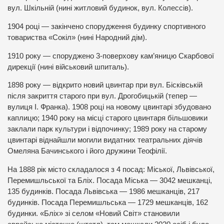
вул. Шкільній (нині житловий будинок, вул. Колессів).
1904 році — закінчено спорудження будинку спортивного
товариства «Сокіл» (нині Народний дім).
1910 року — споруджено 3-поверхову кам’яницю Скарбової
дирекції (нині військовий шпиталь).
1898 року — відкрито новий цвинтар при вул. Бісківській
після закриття старого при вул. Дрогобицькій (тепер —
вулиця I. Франка). 1908 році на новому цвинтарі збудовано
каплицю; 1940 року на місці старого цвинтаря більшовики
заклали парк культури і відпочинку; 1989 року на старому
цвинтарі віднайшли могили видатних театральних діячів
Омеляна Бачинського i його дружини Теофілії.
На 1888 рік місто складалося з 4 посад: Міської, Львівської,
Перемишльської та Бліх. Посада Міська — 3042 мешканці,
135 будинків. Посада Львівська — 1986 мешканців, 217
будинків. Посада Перемишльська — 1729 мешканців, 162
будинки. «Бліх» зі селом «Новий Світ» становили