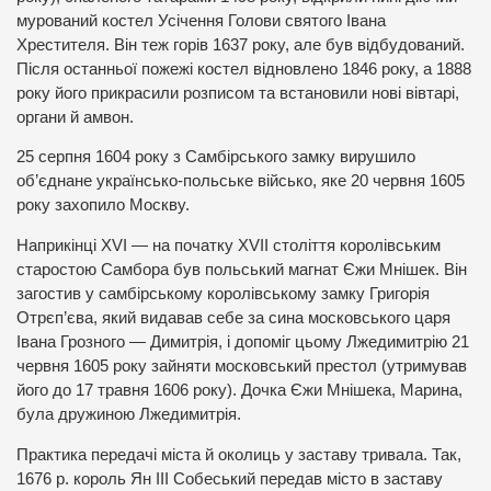
мурований костел Усічення Голови святого Івана
Хрестителя. Він теж горів 1637 року, але був відбудований.
Після останньої пожежі костел відновлено 1846 року, а 1888
року його прикрасили розписом та встановили нові вівтарі,
органи й амвон.
25 серпня 1604 року з Самбірського замку вирушило
об’єднане українсько-польське військо, яке 20 червня 1605
року захопило Москву.
Наприкінці XVI — на початку XVII століття королівським
старостою Самбора був польський магнат Єжи Мнішек. Він
загостив у самбірському королівському замку Григорія
Отрєп’єва, який видавав себе за сина московського царя
Івана Грозного — Димитрія, i допоміг цьому Лжедимитрію 21
червня 1605 року зайняти московський престол (утримував
його до 17 травня 1606 року). Дочка Єжи Мнішека, Марина,
була дружиною Лжедимитрія.
Практика передачі міста й околиць у заставу тривала. Так,
1676 р. король Ян III Собеський передав місто в заставу