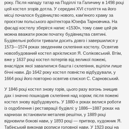
року. Після нападу татар на Поділлі та Галичину в 1498 році
цей костел згорів дотла. У середині XVI століття на його
місці почалося будівництво нового, кам’яного храму за
проєктом польського архітектора Юзефа Тарновчика. На
фасаді костелу зберігся напис «1530», тому саме цей рік
можна вважати роком початку будівництва святині.
Будівельні роботи тривали досить довго і завершилися у
1573—1574 роках зведенням склепіння костелу. Освятив
новозбудований костел архієпископ Я. Соліковський. Втім,
вже у 1637 році костел потерпів від великої пожежі,
внаслідок якої завалилися башта і склепіння, вціліли лише
бічні нави. До 1642 року костел повністю відбудували, у
1664 році його повторно освятив єпископ С. Сарновський.
У 1846 році костел знову горів, цього разу вогонь знищив
дах і значно пошкодив склепіння над хором; після пожежі
костел знову відбудовують. У 1880-х роках велися роботи
із оздоблення і реставрації будівлі: у 1886—1887 роках на
карнизах встановили металеві решітки, у 1889 році
відновили бокові нави, у 1893 році — притвор, художник Я.
Табінський виконав розписи головної нави. У 1923 році на