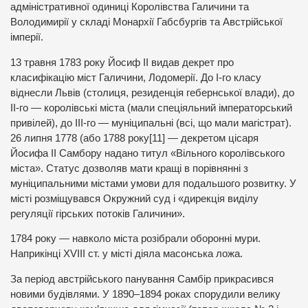
адміністративної одиниці Королівства Галичини та
Володимирії у складі Монархії Габсбургів та Австрійської
імперії.
13 травня 1783 року Йосиф ІІ видав декрет про
класифікацію міст Галичини, Лодомерії. До І-го класу
віднесли Львів (столиця, резиденція гебернської влади), до
ІІ-го — королівські міста (мали спеціяльний імператорський
привілей), до ІІІ-го — муніципальні (всі, що мали магістрат).
26 липня 1778 (або 1788 року[11] — декретом цісаря
Йосифа II Самбoру надано титул «Вільного королівського
міста». Статус дозволяв мати кращі в порівнянні з
муніципальними містами умови для подальшого розвитку. У
місті розміщувався Окружний суд і «дирекція виділу
регуляції гірських потоків Галичини».
1784 року — навколо міста розібрали оборонні мури.
Наприкінці XVIII ст. у місті діяла масонська ложа.
За період австрійського панування Самбір прикрасився
новими будівлями. У 1890–1894 роках спорудили велику