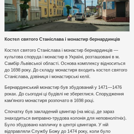
Костел святого Станіслава і монастир бернардинців
Костел святого Станіслава і монастир бернардинців —
культова споруда і монастир в Україні, розташовані в м.
Самбір Львівської області. Основа комплексу відноситься
до 1698 року. До складу монастиря входить костел святого
Станіслава, дзвіниця і монастирські келії.
Бернардинський монастир був збудований у 1471—1476
роках. До сьогодні ці будівлі не збереглися. Спорудження
кам’яного монастиря розпочато в 1698 році.
Спочатку був закладений цвинтар (на місці, де зараз
знаходиться виправно-трудова колонія для неповнолітніх).
Було збудовано капличку в центрі цвинтаря. У ній
відправляли Службу Божу до 1474 року, коли було