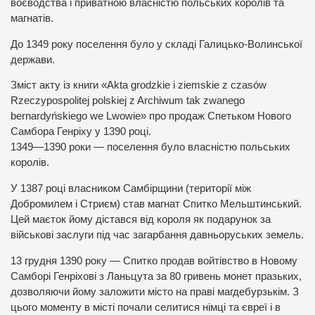
воєводства і приватною власністю польських королів та
магнатів.
До 1349 року поселення було у складі Галицько-Волинської
держави.
Зміст акту із книги «Akta grodzkie i ziemskie z czasów
Rzeczypospolitej polskiej z Archiwum tak zwanego
bernardyńskiego we Lwowie» про продаж Спетьком Нового
Самбора Генріху у 1390 році.
1349—1390 роки — поселення було власністю польських
королів.
У 1387 році власником Самбірщини (території між
Добромилем і Стриєм) став магнат Спитко Мельштинський.
Цей маєток йому дістався від короля як подарунок за
військові заслуги під час загарбання давньоруських земель.
13 грудня 1390 року — Спитко продав войтівство в Новому
Самборі Генріхові з Ланьцута за 80 гривень монет празьких,
дозволяючи йому заложити місто на праві магдебурзькім. З
цього моменту в місті почали селитися німці та євреї і в