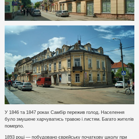
У 1846 та 1847 роках Самбір пережив голод. Населення
було змушене харчуватись травою і листям. Багато жителів
померло.
1893 році — побудовано єврейську початкову школу при