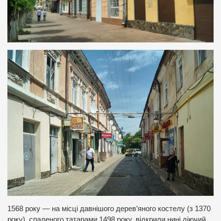
1568 року — на місці давнішого дерев’яного костелу (з 1370
року), спаленого татарами 1498 року, відкрили нині діючий