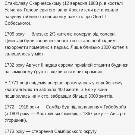
Станіславу Скарчевському (12 вересня 1883 р. в костелі
Усічення Голови святого Івана Хрестителя встановили
чавунну таблицю з написом у пам’ять про Яна III
Собєського).
1705 року — близько 2/3 жителів померли від холери.
Цвинтарі були заповнені повністю і стало необхідним
захороняти померлих в парках. Лише близько 1300 жителів
залишилось у місті.
1732 року Август ІІ надав євреям привілей ставити будинки
на замковому ґрунті і відкривати в них крамниці.
У 1771 році епідемія вперше прокинулась у єврейському
кварталі Бліх та забрала 400 жертв. З Бліху вона
поширилась на місто, забравши більше 3000 життів.
1772—1918 роки — Самбір був під пануванням Габсбурґів
(з 1804 року — Австрійської імперії, з 1867 року — Австро-
Угорщини).
1773 року — створення Самбірського округу,