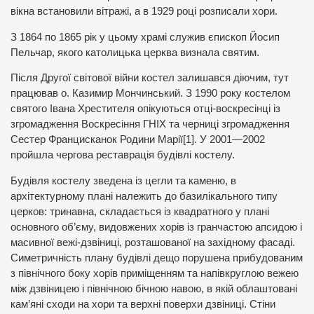
вікна встановили вітражі, а в 1929 році розписали хори.
З 1864 по 1865 рік у цьому храмі служив єпископ Йосип
Пельчар, якого католицька церква визнала святим.
Після Другої світової війни костел залишався діючим, тут
працював о. Казимир Мончинський. З 1990 року костелом
святого Івана Хрестителя опікуються отці-воскресінці із
згромадження Воскресіння ГНІХ та черниці згромадження
Сестер Францисканок Родини Марії[1]. У 2001—2002
пройшла чергова реставрація будівлі костелу.
Будівля костелу зведена із цегли та каменю, в
архітектурному плані належить до базилікального типу
церков: тринавна, складається із квадратного у плані
основного об’єму, видовжених хорів із гранчастою апсидою і
масивної вежі-дзвіниці, розташованої на західному фасаді.
Симетричність плану будівлі дещо порушена прибудованим
з північного боку хорів приміщенням та напівкруглою вежею
між дзвіницею і північною бічною навою, в якій облаштовані
кам’яні сходи на хори та верхні поверхи дзвіниці. Стіни