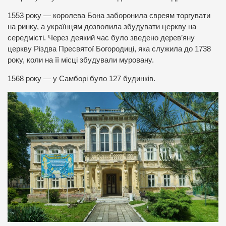
1553 року — королева Бона заборонила євреям торгувати
на ринку, а українцям дозволила збудувати церкву на
середмісті. Через деякий час було зведено дерев’яну
церкву Різдва Пресвятої Богородиці, яка служила до 1738
року, коли на її місці збудували муровану.
1568 року — у Самборі було 127 будинків.