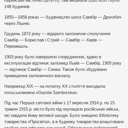
єврейське містечко (штетл), там мешкали 2020 осіб і було
148 будинків.
1855—1858 роках — будівництво шосе Самбір — Дрогобич
через Лішню.
Грудень 1872 року — відкрито залізничне сполучення
Самбір — Борислав i Стрий — Самбір — Хирів —
Перемишль.
1903 року було завершено спорудження, здано в
експлуатацію відтинок залізниці Львів — Самбір, 1905 року
— відтинок Самбір — Сянки. Також було збудовано
приміщення залізничного вокзалу.
Наприкінці ХІХ — на початку ХХ століття виходила
польськомовна «Gazeta Samborska».
Під час Першої світової війни з 17 вересня 1914 р. по 15
травня 1915 р. місто було під окупацією російських військ,
які завдали йому великої шкоди. Було знищено бібліотеку
товариства «Просвіта», а в будинку товариства влаштовано