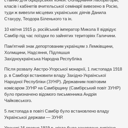
стайню для офіцерських коней. Обладнання лабораторій,
класів і кабінетів вчительської семінарії вивезено в Росію,
туди ж вивезли місцевих українських діячів Данила
Стахуру, Теодора Біленького та ін.
10 квітня 1915 р. російський імператор Микола II відвідує
Самбір під час поїздки по зайнятих територіях Галичини.
Пам’ятний знак депортованим українцям з Лемківщини,
Холмщини, Надсяння, Підляшшя
Західноукраїнська Народна Республіка
Після розвалу Австро-Угорської монархії, 1 листопада 1918
р. в Самборі встановили владу Західно-Української
Народної Республіки (ЗУНР). Державним повітовим
комісаром ЗУНР на Самбірщину (Самбірський повіт ЗУНР)
було призначено відомого письменника Андрія
Чайковського.
5 листопада в повіті Самбір було встановлено владу
Української держави — ЗУНР.
Увечері 16 травня 1919 р. місто було захоплене дивізією