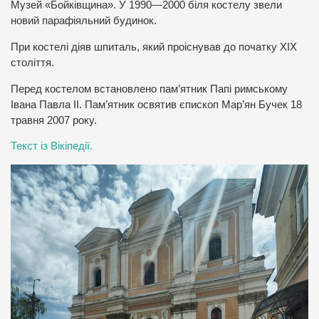
Музей «Бойківщина». У 1990—2000 біля костелу звели
новий парафіяльний будинок.
При костелі діяв шпиталь, який проіснував до початку ХІХ
століття.
Перед костелом встановлено пам’ятник Папі римському
Івана Павла II. Пам’ятник освятив єпископ Мар’ян Бучек 18
травня 2007 року.
Текст із Вікіпедії.