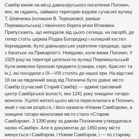
Самбір виник на місці давньоруського поселення Погонич,
яке, як гадають, займало територію вздовж сучасної вулиці
Т. Шевченка (колишня В. Терешкової, раніше
Перемишльська) і північного берега річки Млинівки.
Припускають, що неподалік від цього селища, на пагорбі, де
тепер стоїть церква Різдва Богородиці і колишній костел
бернардинів, було давньоруське укріплене городище, одне
з багатьох на Прикарпатті. Невідомо, коли виник Погонич. У
1929 році на території цегельні по вулиці Перемишльській
були виявлені бронзові предмети (сокири, серп, браслет та
ін.), які походили з ІХ—VIII століть до нашої ери. На відстані
18 км на південний захід від Погонича було давнє місто
Самбір (сучасний Старий Самбір) — адміністративний
центр Самбірської волості, яке 1241 року знищили татаро-
монголи. Уцілілі жителі цього міста переселилися в Погонич,
який з часом розрісся, і його назвали «Новим Самбором», а
знищене татаро-монголами місто стало «Старим
Самбором». З 1390 року за давнім Погоничем утвердилася
назва «Самбір». Але в документах до 1450 року місто
іменується і Самбором, і Новим Самбором, і — по старому