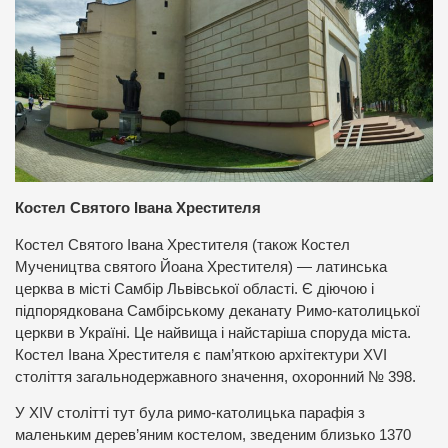
Костел Святого Івана Хрестителя
Костел Святого Івана Хрестителя (також Костел
Мучеництва святого Йоана Хрестителя) — латинська
церква в місті Самбір Львівської області. Є діючою і
підпорядкована Самбірському деканату Римо-католицької
церкви в Україні. Це найвища і найстаріша споруда міста.
Костел Івана Хрестителя є пам’яткою архітектури XVI
століття загальнодержавного значення, охоронний № 398.
У XIV столітті тут була римо-католицька парафія з
маленьким дерев’яним костелом, зведеним близько 1370