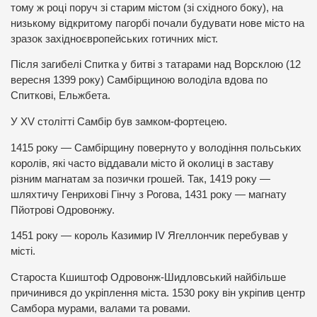
тому ж році поруч зі старим містом (зі східного боку), на
низькому відкритому пагорбі почали будувати нове місто на
зразок західноєвропейських готичних міст.
Після загибелі Спитка у битві з татарами над Ворсклою (12
вересня 1399 року) Самбірщиною володіла вдова по
Спиткові, Ельжбета.
У XV столітті Самбір був замком-фортецею.
1415 року — Самбірщину повернуто у володіння польських
королів, які часто віддавали місто й околиці в заставу
різним магнатам за позички грошей. Так, 1419 року —
шляхтичу Генрихові Гінчу з Рогова, 1431 року — магнату
Пйотрові Одровонжу.
1451 року — король Казимир IV Ягеллончик перебував у
місті.
Староста Кшиштоф Одровонж-Шидловський найбільше
причинився до укріплення міста. 1530 року він укріпив центр
Самбора мурами, валами та ровами.