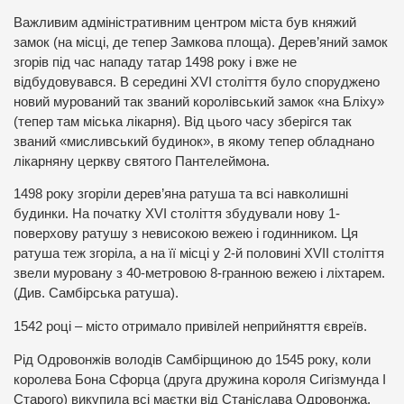
Важливим адміністративним центром міста був княжий
замок (на місці, де тепер Замкова площа). Дерев’яний замок
згорів під час нападу татар 1498 року і вже не
відбудовувався. В середині XVI століття було споруджено
новий мурований так званий королівський замок «на Бліху»
(тепер там міська лікарня). Від цього часу зберігся так
званий «мисливський будинок», в якому тепер обладнано
лікарняну церкву святого Пантелеймона.
1498 року згоріли дерев’яна ратуша та всі навколишні
будинки. На початку XVI століття збудували нову 1-
поверхову ратушу з невисокою вежею і годинником. Ця
ратуша теж згоріла, а на її місці у 2-й половині XVII століття
звели муровану з 40-метровою 8-гранною вежею і ліхтарем.
(Див. Самбірська ратуша).
1542 році – місто отримало привілей неприйняття євреїв.
Рід Одровонжів володів Самбірщиною до 1545 року, коли
королева Бона Сфорца (друга дружина короля Сигізмунда I
Старого) викупила всі маєтки від Станіслава Одровонжа.