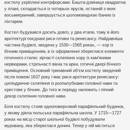
костелу укріплені контрфорсами. Башта-дзвіниця квадратна
у плані, складається із чотирьох ярусів, останній з яких
восьмигранний, завершується шоломовидною банею із
ліхтарем.
Костел будувався досить довго, у два етапи, тому в його
архітектурі поєднані риси готики та ренесансу. Найдавніша
частина будівлі, зведена у 1530—1565 роках, — хор із
бічним приміщенням, в їх оформленні збереглися елементи
готичного стилю: зірчасті склепіння хору із кам’яними
нервюрами, стрільчасті вікна та арки, готичні двері бічного
приміщення. Основний тринавний об’єм костелу зведений
після пожежі 1637 року і має риси архітектури ренесансу:
циліндричне склепіння із розпалубками головної нави та
хрестове у бічних. До того ж періоду належить і ліпний
декор склепіння головної нави.
Біля костелу стояв одноповерховий парафіяльний будинок,
у якому діяла польська парафіяльна школа. У 1715—1727
роках на місці старої шкільної будівлі побудували
муровану, яка збереглася донині. Тепер у ній міститься