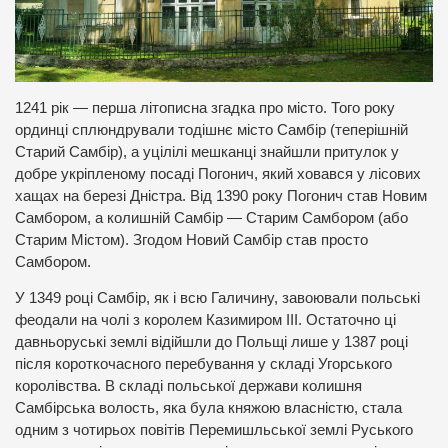
1241 рік — перша літописна згадка про місто. Того року
ординці сплюндрували тодішнє місто Самбір (теперішній
Старий Самбір), а уцілілі мешканці знайшли притулок у
добре укріпленому посаді Погонич, який ховався у лісових
хащах на березі Дністра. Від 1390 року Погонич став Новим
Самбором, а колишній Самбір — Старим Самбором (або
Старим Містом). Згодом Новий Самбір став просто
Самбором.
У 1349 році Самбір, як і всю Галичину, завоювали польські
феодали на чолі з королем Казимиром ІІІ. Остаточно ці
давньоруські землі відійшли до Польщі лише у 1387 році
після короткочасного перебування у складі Угорського
королівства. В складі польської держави колишня
Самбірська волость, яка була княжою власністю, стала
одним з чотирьох повітів Перемишльської землі Руського