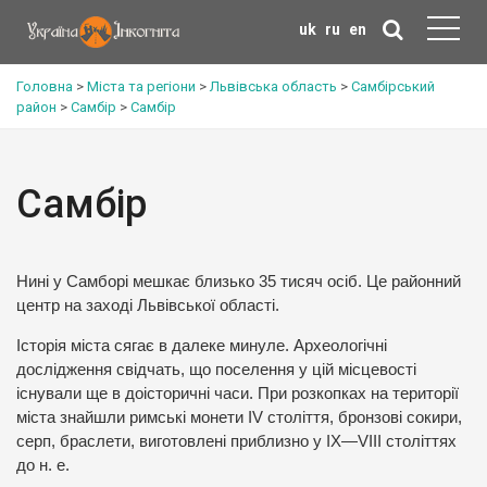
uk
ru
en
Головна
>
Міста та регіони
>
Львівська область
>
Самбірський
район
>
Самбір
>
Самбір
Самбір
Нині у Самборі мешкає близько 35 тисяч осіб. Це районний
центр на заході Львівської області.
Історія міста сягає в далеке минуле. Археологічні
дослідження свідчать, що поселення у цій місцевості
існували ще в доісторичні часи. При розкопках на території
міста знайшли римські монети IV століття, бронзові сокири,
серп, браслети, виготовлені приблизно у IX—VIII століттях
до н. е.