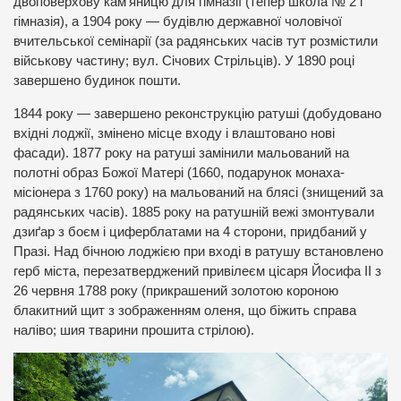
двоповерхову кам’яницю для гімназії (тепер школа № 2 i
гімназія), а 1904 року — будівлю державної чоловічої
вчительської семінарії (за радянських часів тут розмістили
військову частину; вул. Січових Стрільців). У 1890 році
завершено будинок пошти.
1844 року — завершено реконструкцію ратуші (добудовано
вхідні лоджії, змінено місце входу і влаштовано нові
фасади). 1877 року на ратуші замінили мальований на
полотні образ Божої Матері (1660, подарунок монаха-
місіонера з 1760 року) на мальований на блясі (знищений за
радянських часів). 1885 року на ратушній вежі змонтували
дзиґар з боєм i циферблатами на 4 сторони, придбаний у
Празі. Над бічною лоджією при вході в ратушу встановлено
герб міста, перезатверджений привілеєм цісаря Йосифа II з
26 червня 1788 року (прикрашений золотою короною
блакитний щит з зображенням оленя, що біжить справа
наліво; шия тварини прошита стрілою).