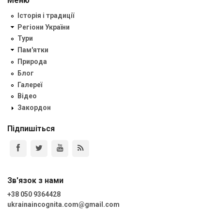
Меню
Історія і традиції
Регіони України
Тури
Пам'ятки
Природа
Блог
Галереї
Відео
Закордон
Підпишіться
Зв'язок з нами
+38 050 9364428
ukrainaincognita.com@gmail.com