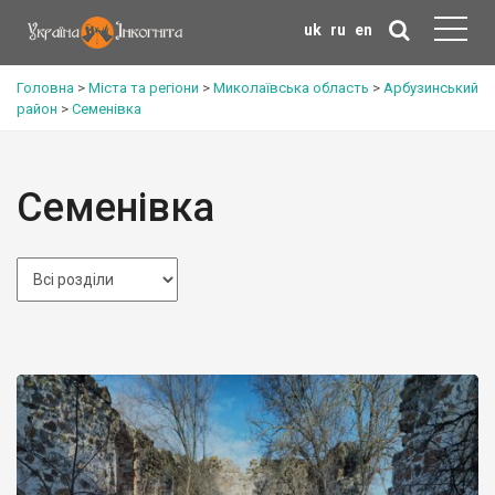
uk
ru
en
Головна
>
Міста та регіони
>
Миколаївська область
>
Арбузинський
район
>
Семенівка
Семенівка