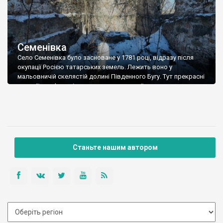
Семенівка
Село Семенівка було засноване у 1781 році, відразу після
окупації Росією татарських земель. Лежить воно у
мальовничій скелястій долині Південного Бугу. Тут прекрасні
локації для фото, і тут, серед скель, є руїни водяного млина.
Млин давно покинутий, без даху, дверей і вікон – чи це
розікрали, чи згоріло – я не додивлявся. Фото Романа
Маленкова.
Станьте нашим автором