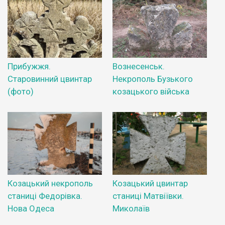
Прибужжя.
Вознесенськ.
Старовинний цвинтар
Некрополь Бузького
(фото)
козацького війська
Козацький некрополь
Козацький цвинтар
станиці Федорівка.
станиці Матвіївки.
Нова Одеса
Миколаїв