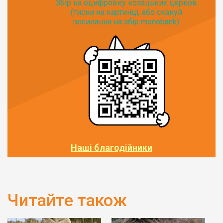
Збір на оцифровку козацьких церков
(тисни на картинці, або скануй
посилання на збір monobank):
Наші благодійники
Читайте також