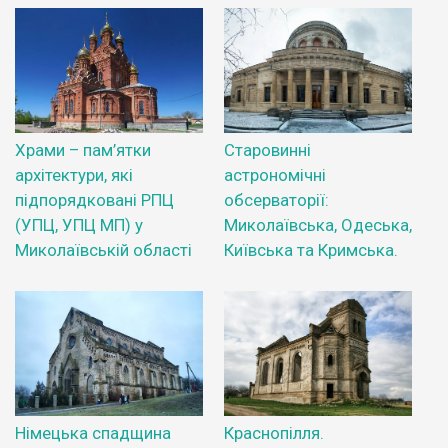
Храми – пам’ятки
Старовинні
архітектури, які
астрономічні
підпорядковані РПЦ
обсерваторії:
(УПЦ, УПЦ МП) у
Миколаївська, Одеська,
Миколаївській області
Київська та Кримська.
Німецька спадщина
Краснопілля.