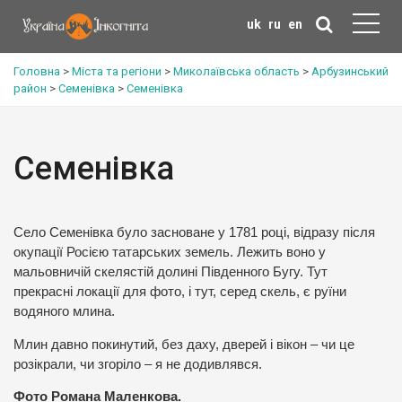
uk
ru
en
Головна
>
Міста та регіони
>
Миколаївська область
>
Арбузинський
район
>
Семенівка
>
Семенівка
Семенівка
Село Семенівка було засноване у 1781 році, відразу після
окупації Росією татарських земель. Лежить воно у
мальовничій скелястій долині Південного Бугу. Тут
прекрасні локації для фото, і тут, серед скель, є руїни
водяного млина.
Млин давно покинутий, без даху, дверей і вікон – чи це
розікрали, чи згоріло – я не додивлявся.
Фото Романа Маленкова.