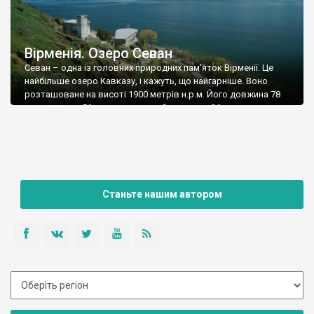
Вірменія. Озеро Севан
Севан – одна із головних природних пам’яток Вірменії. Це
найбільше озеро Кавказу, і кажуть, що найгарніше. Воно
розташоване на висоті 1900 метрів н.р.м. Його довжина 78
км, а ширина 56 км. середня глибина озера 26 м, а
максимальна – близько 80 м. За площею (1243 км2) воно
більше ніж, наприклад, Київське водосховище. Севан – озеро
[…]
Станьте нашим автором