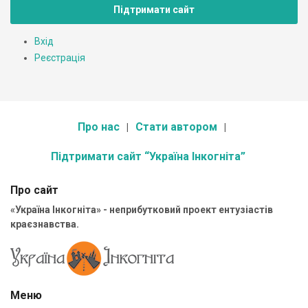
Підтримати сайт
Вхід
Реєстрація
Про нас
Стати автором
Підтримати сайт “Україна Інкогніта”
Про сайт
«Україна Інкогніта» - неприбутковий проект ентузіастів
краєзнавства.
Меню