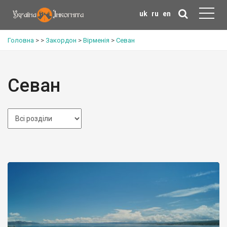
uk
ru
en
Головна
>
>
Закордон
>
Вірменія
>
Севан
Севан