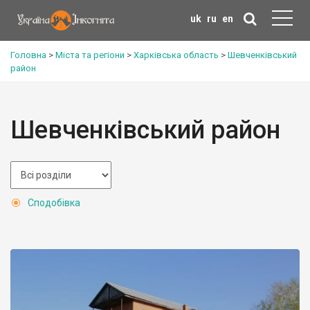
uk
ru
en
Головна
>
Міста та регіони
>
Харківська область
>
Шевченківський
район
Шевченківський район
Сподобівка