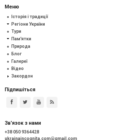
Меню
Історія і традиції
Регіони України
Тури
Пам'ятки
Природа
Блог
Галереї
Відео
Закордон
Підпишіться
Зв'язок з нами
+38 050 9364428
ukrainaincognita.com@gmail.com