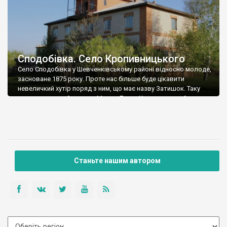
Сподобівка. Село Кропивницького
Село Сподобівка у Шевченківському районі відносно молоде,
засноване 1875 року. Проте нас більше буде цікавити
невеличкий хутір поряд з ним, що має назву Затишок. Таку
поетичну назву йому дав Марко Лукич Кропивницький, що
мешкав тут останні 20 років свого життя, з 1890 по 1910
роки. Вже будучи дуже відомим драматургом, практично в
зеніті слави, Кропивницький […]
Станьте нашим автором