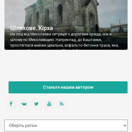
Шляхове. Кірха
На схід від Миколаєва ситуація з дорогами краща, ніж в
цілому по Миколаївщині. Наприклад, до Баштанки,
простяглася майже ідеальна, асфальто-бетонна траса, яка,
чомусь, обривається на на об’їздній Баштанки, але, далі,
починається знову. Далі ми не їхали, а повернули на село
Шляхове, до якого 7 кілометрів від Баштанки. Феноменальні
речі ховає український степ. Руїни загадкових німецьких […]
Станьте нашим автором