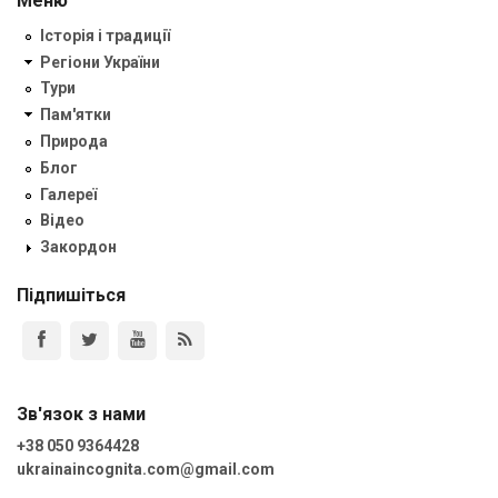
Меню
Історія і традиції
Регіони України
Тури
Пам'ятки
Природа
Блог
Галереї
Відео
Закордон
Підпишіться
Зв'язок з нами
+38 050 9364428
ukrainaincognita.com@gmail.com