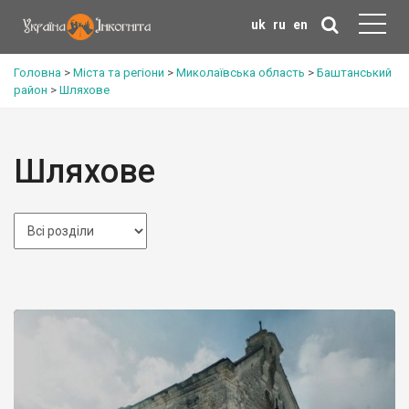
uk
ru
en
Головна
>
Міста та регіони
>
Миколаївська область
>
Баштанський
район
>
Шляхове
Шляхове