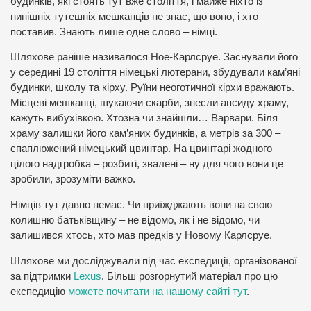
будинків, які стоять тут вже століття, і майже ніхто із
нинішніх тутешніх мешканців не знає, що воно, і хто
поставив. Знають лише одне слово – німці.
Шляхове раніше називалося Ное-Карлсруе. Заснували його
у середині 19 століття німецькі лютерани, збудували кам’яні
будинки, школу та кірху. Руїни неоготичної кірхи вражають.
Місцеві мешканці, шукаючи скарби, знесли апсиду храму,
кажуть вибухівкою. Хтозна чи знайшли… Варвари. Біля
храму залишки його кам’яних будинків, а метрів за 300 –
спаплюжений німецький цвинтар. На цвинтарі жодного
цілого надгробка – розбиті, звалені – ну для чого вони це
зробили, зрозуміти важко.
Німців тут давно немає. Чи приїжджають вони на свою
колишню батьківщину – не відомо, як і не відомо, чи
залишився хтось, хто мав предків у Новому Карлсруе.
Шляхове ми досліджували під час експедиції, організованої
за підтримки
Lexus
. Більш розгорнутий матеріал про цю
експедицію
можете почитати на нашому сайті тут
.