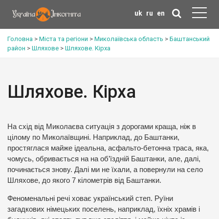
uk
ru
en
Головна
>
Міста та регіони
>
Миколаївська область
>
Баштанський
район
>
Шляхове
>
Шляхове. Кірха
Шляхове. Кірха
На схід від Миколаєва ситуація з дорогами краща, ніж в
цілому по Миколаївщині. Наприклад, до Баштанки,
простяглася майже ідеальна, асфальто-бетонна траса, яка,
чомусь, обривається на на об’їздній Баштанки, але, далі,
починається знову. Далі ми не їхали, а повернули на село
Шляхове, до якого 7 кілометрів від Баштанки.
Феноменальні речі ховає український степ. Руїни
загадкових німецьких поселень, наприклад, їхніх храмів і