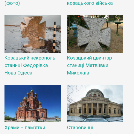
(фото)
козацького війська
Козацький некрополь
Козацький цвинтар
станиці Федорівка.
станиці Матвіївки.
Нова Одеса
Миколаїв
Храми – пам’ятки
Старовинні