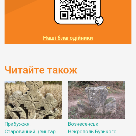
Наші благодійники
Читайте також
Прибужжя.
Вознесенськ.
Старовинний цвинтар
Некрополь Бузького