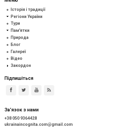
Меню
Історія і традиції
Регіони України
Тури
Пам'ятки
Природа
Блог
Галереї
Відео
Закордон
Підпишіться
Зв'язок з нами
+38 050 9364428
ukrainaincognita.com@gmail.com