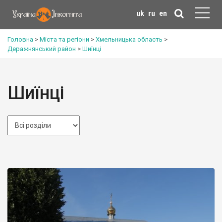
uk
ru
en
Головна
>
Міста та регіони
>
Хмельницька область
>
Деражнянський район
>
Шиїнці
Шиїнці