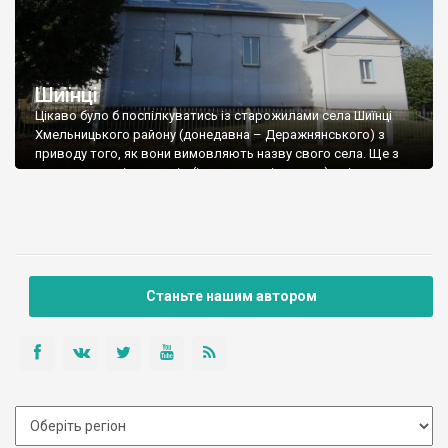
Шиїнці
Цікаво було б поспілкуватись із старожилами села Шиїнці
Хмельницького району (донедавна – Деражнянського) з
приводу того, як вони вимовляють назву свого села. Ще з
польських часів, топонім (і написання, і вимова) змінювався,
ну ось самі гляньте: Schyencze (1576), Siincze (1578), Szynce
(1630–1650), Szyince (1661), Шейка (1800), Шеинцы (1805),
Шыинцы (1862), Шеинцы, Шыинцы, Шигинцы (1893), Шиїнці […]
Станьте нашим автором