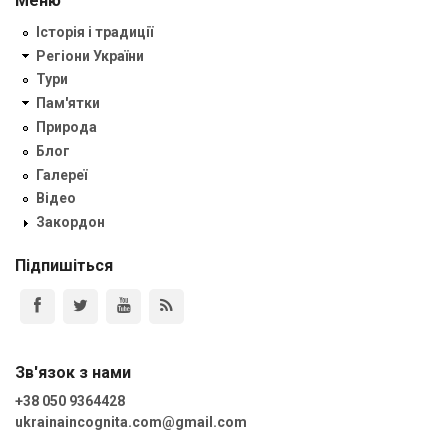
Меню
Історія і традиції
Регіони України
Тури
Пам'ятки
Природа
Блог
Галереї
Відео
Закордон
Підпишіться
Зв'язок з нами
+38 050 9364428
ukrainaincognita.com@gmail.com