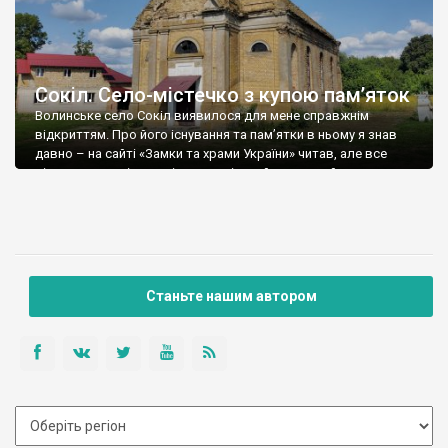
Сокіл. Село-містечко з купою пам’яток
Волинське село Сокіл виявилося для мене справжнім
відкриттям. Про його існування та пам’ятки в ньому я знав
давно – на сайті «Замки та храми України» читав, але все
рівно не розумів, наскільки це цікавий населений пункт.
Мурована оборонна церква 15-16 століття, дерев’яна церква
1853 року, костьол 1907 року, мурований млин та вали замку-
фортеці домонгольського періоду, […]
Станьте нашим автором