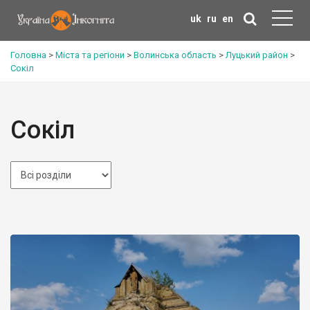
uk
ru
en
Головна
>
Міста та регіони
>
Волинська область
>
Луцький район
>
Сокіл
Сокіл