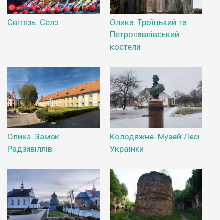
Світязь. Село
Олика. Троїцький та
Петропавлівський
костели
Олика. Замок
Колодяжне. Музей Лесі
Радзивіллів
Українки