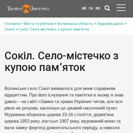
uk
ru
en
Головна
>
Міста та регіони
>
Волинська область
>
Луцький район
>
Сокіл
>
Сокіл. Село-містечко з купою пам’яток
Сокіл. Село-містечко з
купою пам’яток
Волинське село Сокіл виявилося для мене справжнім
відкриттям. Про його існування та пам’ятки в ньому я знав
давно – на сайті «Замки та храми України» читав, але все
рівно не розумів, наскільки це цікавий населений пункт.
Мурована оборонна церква 15-16 століття, дерев’яна
церква 1853 року, костьол 1907 року, мурований млин та
вали замку-фортеці домонгольського періоду, а навколо