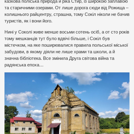
казкова поліська природа й ріка Стир, із широкою заплавою
та старичними озерами. От лише дорога сюди від Рожища –
колишнього райцентру, страшна, тому Сокіл ніколи не бачив
туристів, як і вони його.
Нині у Соколі живе менше восьми сотень осіб, а от сто років
тому мешканців тут було вдвічі більше, і Сокіл був
містечком, на яке поширювалися правила польської міської
забудови, в якому діяли не лише храми та школи, а й
значна бібліотека. Все змінила Друга світова війна та
радянська епоха…