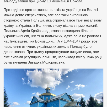
замордувавши при цьому 19 мешканців Сокола.
Про тодішнє протистояння поляків та українців на Волині
можна довго сперечатись, але все таки виграшною
стороною стала Польща, яка отримала все таки незалежну
країну, а Україна, із Волинню, знову пішла в ярмо колонії.
Польська Армія Крайова однозначно знищила більше
українських сіл, ніж УПА польських, адже вона це робила і
на Лемківщині, і на Бойківщині… А у 1944-1947 роках все
населення етнічних українських земель Польщі було
депортовано. При цьому продовжували нищити села, але
вже силами регулярної армії, як, наприклад вже у 1946 році
була знищена Завадка Мохоровська.