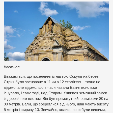
Костьол
Вважається, що поселення із назвою Сокуль на березі
Стрия було засноване в 11 чи в 12 століттях – точно не
відомо, але відомо, що в часи навали Батия воно вже
існувало, і саме тоді, над Стиром, з’явився земляний замок
із дерев’яним плотом. Він був прямокутний, розмірами 80 на
90 метрів. Вали, що збереглися від нього, нині мають висоту
5 метрів і ширину 10. Звичайно, колись вони були вищими,