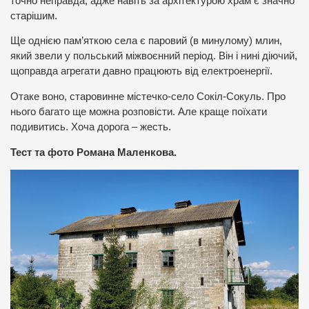
точно неправда, адже навіть за архітектурою храм є значно
старішим.
Ще однією пам’яткою села є паровий (в минулому) млин,
який звели у польський міжвоєнний період. Він і нині діючий,
щоправда агрегати давно працюють від електроенергії.
Отаке воно, старовинне містечко-село Сокіл-Сокуль. Про
нього багато ще можна розповісти. Але краще поїхати
подивитись. Хоча дорога – жесть.
Тест та фото Романа Маленкова.