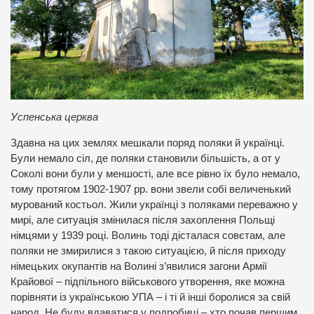
Успенська церква
Здавна на цих землях мешкали поряд поляки й українці.
Були немало сіл, де поляки становили більшість, а от у
Соколі вони були у меншості, але все рівно їх було немало,
тому протягом 1902-1907 рр. вони звели собі величенький
мурований костьол. Жили українці з поляками переважно у
мирі, але ситуація змінилася після захоплення Польщі
німцями у 1939 році. Волинь тоді дісталася совєтам, але
поляки не змирилися з такою ситуацією, й після приходу
німецьких окупантів на Волині з’явилися загони Армії
Крайової – підпільного військового утворення, яке можна
порівняти із українською УПА – і ті й інші боролися за свій
народ. Не буду вдаватися у подробиці – хто почав першим,