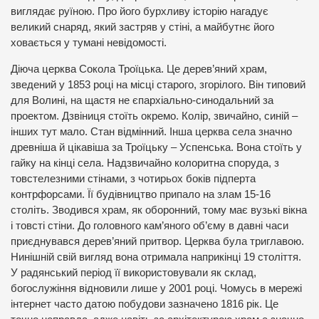
виглядає руїною. Про його бурхливу історію нагадує
великий снаряд, який застряв у стіні, а майбутнє його
ховається у тумані невідомості.
Діюча церква Сокола Троїцька. Це дерев’яний храм,
зведений у 1853 році на місці старого, згорілого. Він типовий
для Волині, на щастя не єпархіально-синодальний за
проектом. Дзвіниця стоїть окремо. Колір, звичайно, синій –
інших тут мало. Стан відмінний. Інша церква села значно
древніша й цікавіша за Троїцьку – Успенська. Вона стоїть у
гайку на кінці села. Надзвичайно колоритна споруда, з
товстелезними стінами, з чотирьох боків підперта
контрфорсами. Її будівництво припало на злам 15-16
століть. Зводився храм, як оборонний, тому має вузькі вікна
і товсті стіни. До головного кам’яного об’єму в давні часи
приєднувався дерев’яний притвор. Церква була триглавою.
Нинішній свій вигляд вона отримала наприкінці 19 століття.
У радянський період її використовували як склад,
богослужіння відновили лише у 2001 році. Чомусь в мережі
інтернет часто датою побудови зазначено 1816 рік. Це