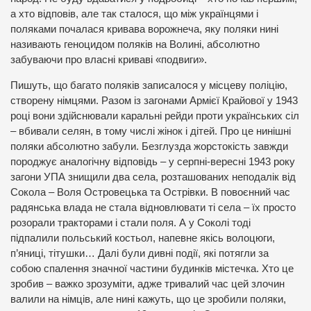
а хто відповів, але так сталося, що між українцями і
поляками почалася кривава ворожнеча, яку поляки нині
називають геноцидом поляків на Волині, абсолютно
забуваючи про власні криваві «подвиги».
Пишуть, що багато поляків записалося у місцеву поліцію,
створену німцями. Разом із загонами Армієї Крайової у 1943
році вони здійснювали каральні рейди проти українських сіл
– вбивали селян, в тому числі жінок і дітей. Про це нинішні
поляки абсолютно забули. Безглузда жорстокість завжди
породжує аналогічну відповідь – у серпні-вересні 1943 року
загони УПА знищили два села, розташованих неподалік від
Сокола – Воля Островецька та Острівки. В повоєнний час
радянська влада не стала відновлювати ті села – їх просто
розорали тракторами і стали поля. А у Соколі тоді
підпалили польський костьол, напевне якісь волоцюги,
п’яниці, тітушки… Далі були дивні події, які потягли за
собою спалення значної частини будинків містечка. Хто це
зробив – важко зрозуміти, адже тривалий час цей злочин
валили на німців, але нині кажуть, що це зробили поляки,