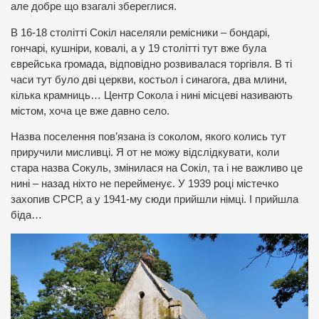
але добре що взагалі збереглися.
В 16-18 столітті Сокіл населяли ремісники – бондарі,
гончарі, кушніри, ковалі, а у 19 столітті тут вже була
єврейська громада, відповідно розвивалася торгівля. В ті
часи тут було дві церкви, костьол і синагога, два млини,
кілька крамниць… Центр Сокола і нині місцеві називають
містом, хоча це вже давно село.
Назва поселення пов’язана із соколом, якого колись тут
приручили мисливці. Я от не можу відслідкувати, коли
стара назва Сокуль, змінилася на Сокіл, та і не важливо це
нині – назад ніхто не перейменує. У 1939 році містечко
захопив СРСР, а у 1941-му сюди прийшли німці. І прийшла
біда…