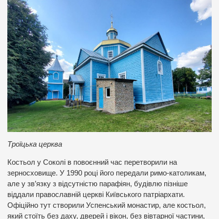
Троїцька церква
Костьол у Соколі в повоєнний час перетворили на
зерносховище. У 1990 році його передали римо-католикам,
але у зв’язку з відсутністю парафіян, будівлю пізніше
віддали православній церкві Київського патріархати.
Офіційно тут створили Успенський монастир, але костьол,
який стоїть без даху, дверей і вікон, без вівтарної частини,