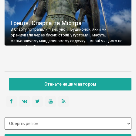
Греція. Спарта та Містра
В Спарту потрапили пізно уночі. Будиночок, який ми
орендували через букінг, стояв у густому, і, мабуть,
мальовничому мандариновому садочку – вночі ми цього не
розгдеділи. Господар написав – рвіть мандарин скільки
хочете. Нарвали. Солодючі, смачні, у нас таких не купиш. Але
будинок виявився холодним, і непридатним для ночівлі.
Надворі +11, і в будинку так само. […]
Станьте нашим автором