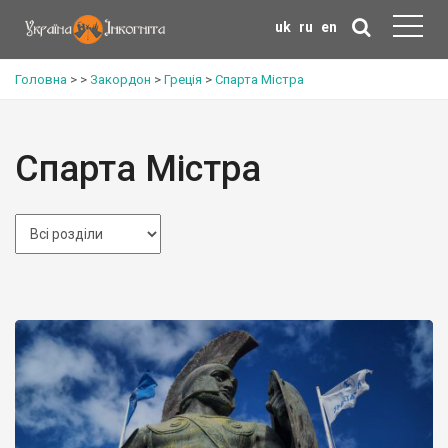
uk
ru
en
Головна
>
>
Закордон
>
Греція
>
Спарта Містра
Спарта Містра