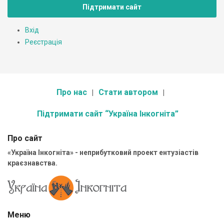
Підтримати сайт
Вхід
Реєстрація
Про нас
Стати автором
Підтримати сайт “Україна Інкогніта”
Про сайт
«Україна Інкогніта» - неприбутковий проект ентузіастів
краєзнавства.
Меню