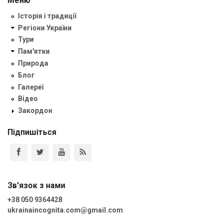
Меню
Історія і традиції
Регіони України
Тури
Пам'ятки
Природа
Блог
Галереї
Відео
Закордон
Підпишіться
Зв'язок з нами
+38 050 9364428
ukrainaincognita.com@gmail.com