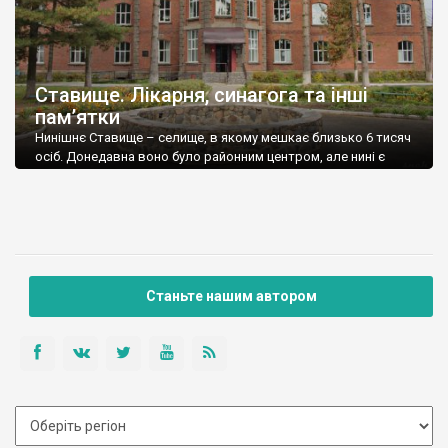
Ставище. Лікарня, синагога та інші
пам’ятки
Нинішнє Ставище – селище, в якому мешкає близько 6 тисяч
осіб. Донедавна воно було районним центром, але нині є
центром громади у складі Білоцерківського району. Роком
заснування Ставища вважається 1525-й. Лікарня Браницьких
Будинок управляючого У 17-му столітті Ставище було
значним містом, яке від 1635 року мало Магдебурзьке право,
а від часів Хмельниччини – значну козацьку […]
Станьте нашим автором