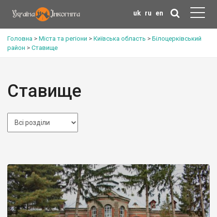
uk
ru
en
Головна
>
Міста та регіони
>
Київська область
>
Білоцерківський
район
>
Ставище
Ставище