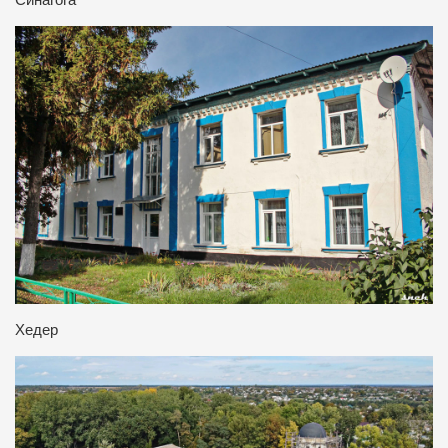
Синагога
Хедер