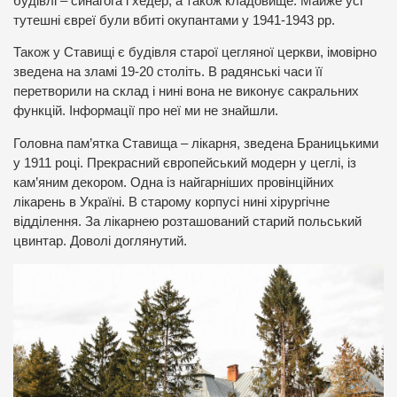
будівлі – синагога і хедер, а також кладовище. Майже усі
тутешні євреї були вбиті окупантами у 1941-1943 рр.
Також у Ставищі є будівля старої цегляної церкви, імовірно
зведена на зламі 19-20 століть. В радянські часи її
перетворили на склад і нині вона не виконує сакральних
функцій. Інформації про неї ми не знайшли.
Головна пам’ятка Ставища – лікарня, зведена Браницькими
у 1911 році. Прекрасний європейський модерн у цеглі, із
кам’яним декором. Одна із найгарніших провінційних
лікарень в Україні. В старому корпусі нині хірургічне
відділення. За лікарнею розташований старий польський
цвинтар. Доволі доглянутий.