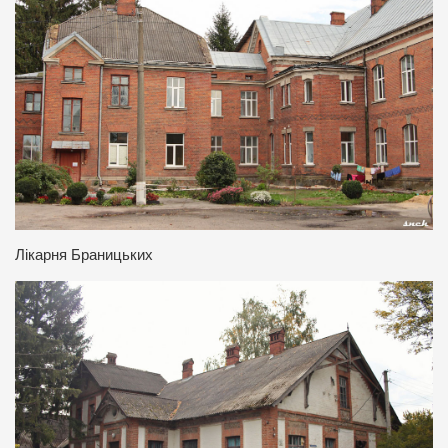
Лікарня Браницьких