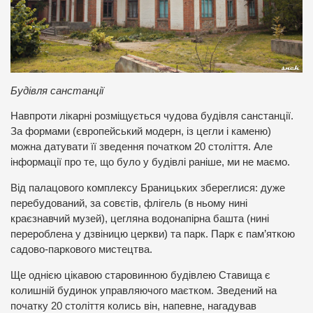
Будівля санстанції
Навпроти лікарні розміщується чудова будівля санстанції.
За формами (європейський модерн, із цегли і каменю)
можна датувати її зведення початком 20 століття. Але
інформації про те, що було у будівлі раніше, ми не маємо.
Від палацового комплексу Браницьких збереглися: дуже
перебудований, за совєтів, флігель (в ньому нині
краєзнавчий музей), цегляна водонапірна башта (нині
перероблена у дзвіницю церкви) та парк. Парк є пам’яткою
садово-паркового мистецтва.
Ще однією цікавою старовинною будівлею Ставища є
колишній будинок управляючого маєтком. Зведений на
початку 20 століття колись він, напевне, нагадував