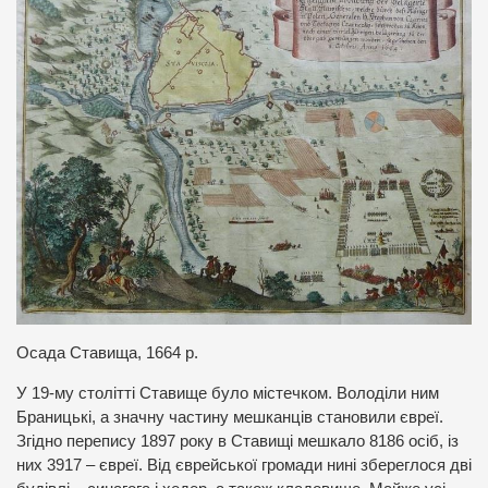
Осада Ставища, 1664 р.
У 19-му столітті Ставище було містечком. Володіли ним
Браницькі, а значну частину мешканців становили євреї.
Згідно перепису 1897 року в Ставищі мешкало 8186 осіб, із
них 3917 – євреї. Від єврейської громади нині збереглося дві