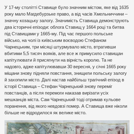
У 17-му столітті Ставище було значним містом, яке від 1635
року мало Магдебурзьке право, а від часів Хмельниччини –
значну козацьку залогу. Значимість Ставища демонструють
два історичні епізоди: облога Ставищ у 1664 році та битва
під Ставищами у 1665-му. Під час першого польське
військо, на чолі із київським воєводою Стефаном
Чарнецьким, три місяці штурмувало місто, втративши
вбитими 5,5 тисяч вояків, але все ж примусило ставищан
капітулювати й присягнути на вірність королю. Та не
надовго, адже капітулювавши 30 вересня, у січні 1665 року
міщани знову підняли повстання, знищили польську залогу
й захопили місто. Далі настав найбільш трагічний епізод в
історії Ставища – Стефан Чарнецький знову переміг
повстанців, а після перемоги наказав вирізати усіх
мешканців міста. Сам Чарнецький тоді отримав кульове
поранення, від якого невдовзі помер. А Ставища вже ніколи
більше не відродилося як велике місто.