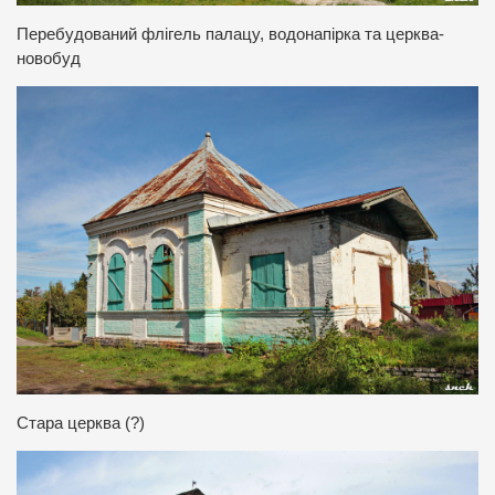
Перебудований флігель палацу, водонапірка та церква-
новобуд
Стара церква (?)