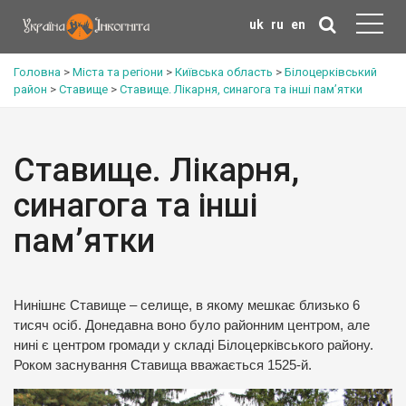
uk
ru
en
Головна
>
Міста та регіони
>
Київська область
>
Білоцерківський
район
>
Ставище
>
Ставище. Лікарня, синагога та інші пам’ятки
Ставище. Лікарня,
синагога та інші
пам’ятки
Нинішнє Ставище – селище, в якому мешкає близько 6
тисяч осіб. Донедавна воно було районним центром, але
нині є центром громади у складі Білоцерківського району.
Роком заснування Ставища вважається 1525-й.