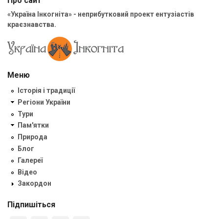
Про сайт
«Україна Інкогніта» - неприбутковий проект ентузіастів
краєзнавства.
Меню
Історія і традиції
Регіони України
Тури
Пам'ятки
Природа
Блог
Галереї
Відео
Закордон
Підпишіться