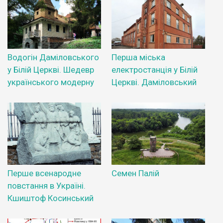
Водогін Даміловського
Перша міська
у Білій Церкві. Шедевр
електростанція у Білій
українського модерну
Церкві. Даміловський
Перше всенародне
Семен Палій
повстання в Україні.
Кшиштоф Косинський