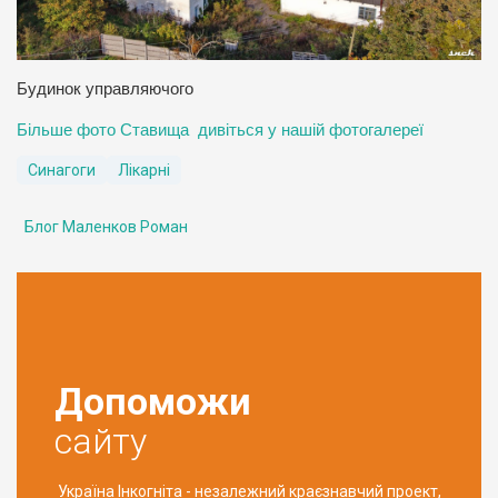
Будинок управляючого
Більше фото Ставища дивіться у нашій фотогалереї
Синагоги
Лікарні
Блог Маленков Роман
Допоможи
сайту
Україна Інкогніта - незалежний краєзнавчий проект,