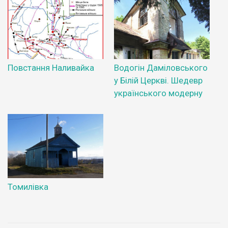
Повстання Наливайка
Водогін Даміловського
у Білій Церкві. Шедевр
українського модерну
Томилівка