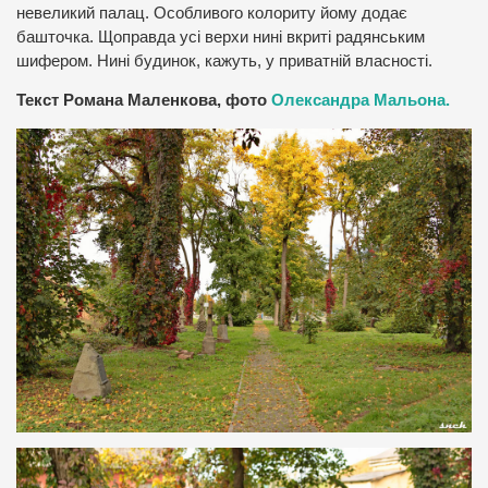
невеликий палац. Особливого колориту йому додає
башточка. Щоправда усі верхи нині вкриті радянським
шифером. Нині будинок, кажуть, у приватній власності.
Текст Романа Маленкова, фото
Олександра Мальона.