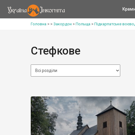
Крам
Головна
>
>
Закордон
>
Польща
>
Підкарпатське воєво
Стефкове