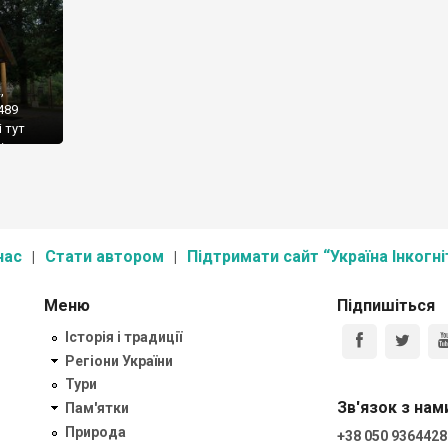
,
489
і тут
в, а у
ів-
 році
нас
Стати автором
Підтримати сайт “Україна Інкогні
Меню
Підпишіться
Історія і традиції
Регіони України
Тури
Зв'язок з нам
Пам'ятки
Природа
+38 050 9364428