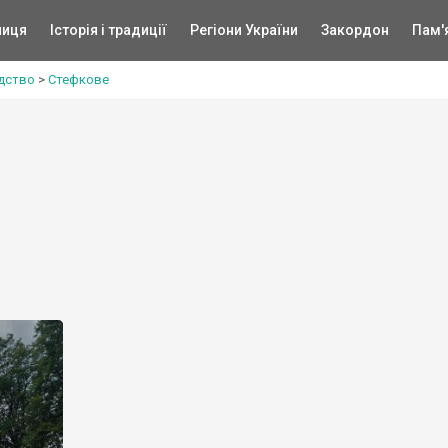
ниця
Історія і традиції
Регіони України
Закордон
Пам'
дство
>
Стефкове