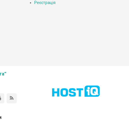
Реєстрація
та”
и