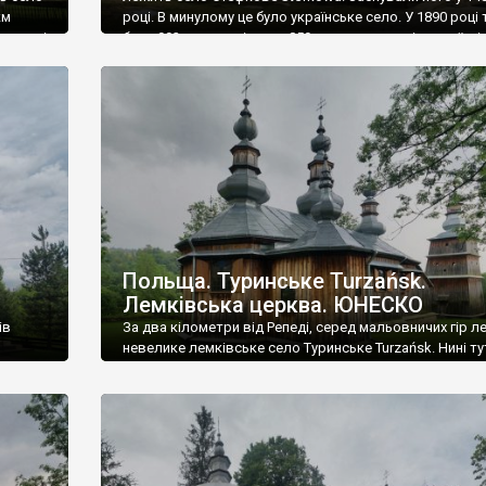
км
році. В минулому це було українське село. У 1890 році 
емлях і
було 992 мешканці, з них 859 греко-католиків-українців
т
1939 році в селі було 1450 жителів, з них 1250 українців
. У
грекокатоликів, 130 українців-римокатоликів. У 1939 
Стефкове […]
Польща. Туринське Turzańsk.
Лемківська церква. ЮНЕСКО
ів
За два кілометри від Репеді, серед мальовничих гір л
невелике лемківське село Туринське Turzańsk. Нині ту
ід час
менше трьох сотень мешканців, серед яких дуже мал
али село
лемків – усіх депортували, під час операції «Вісла» в 47
азом з
а у 1939 році тут мешкало 840 осіб, із яких українців-л
було 800. Туринське дуже старе – перша згадка про […