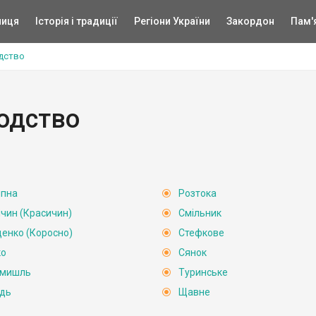
ниця
Історія і традиції
Регіони України
Закордон
Пам'
дство
одство
пна
Розтока
ічин (Красичин)
Смільник
енко (Коросно)
Стефкове
ко
Сянок
емишль
Туринське
дь
Щавне