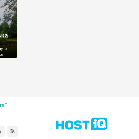
ька
у із
ке
 але є
рша
ом. Не
та”