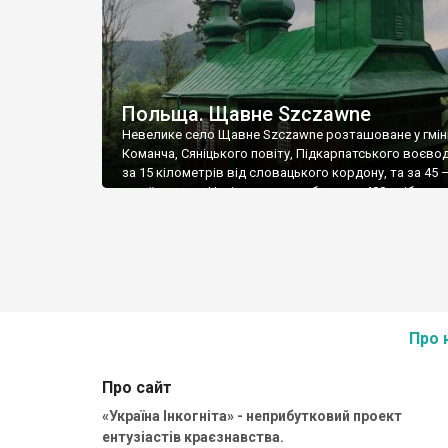
Польща. Щавне Szczawne
Невелике село Щавне Szczawne розташоване у гмін
Команча, Сяніцького повіту, Підкарпатського воєво
за 15 кілометрів від словацького кордону, та за 45 –
українського. Нині тут мешкає близько 400 осіб – ле
практично немає, хоча у 1939 році в селі мешкало 950
яких 850 були лемками-українцями. Головною пам’я
Щавного є лемківська дерев’яна церква […]
Про 
Про сайт
«Україна Інкогніта» - неприбутковий проект
ентузіастів краєзнавства.