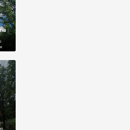
na
о
це
ладали
країнці
 хуторі
89