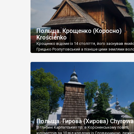
Польща. Крощенко (Коросно)
Krościenko
Крощенко відоме із 14 століття, його заснував який
Грицько Розпутовський а пізніше цими землями вол
відомі магнатські родини Зборовських, Мнішеків та
Шидловських. Село відносилось до Перемишльсько
Руського воєводства Речі Посполитої, а після її поді
потрапило у межі Добромильського повіту Галичини
Володимерії. На південь і на північ від Крощенко Kro
розкинулася Бойківщина – етнічна […]
Польща. Гирова (Хирова) Chyrowa
В глибині Карпатських гір, в Корсненському повіті,
кілометрів за 10 від кордону із Словаччиною, лежи