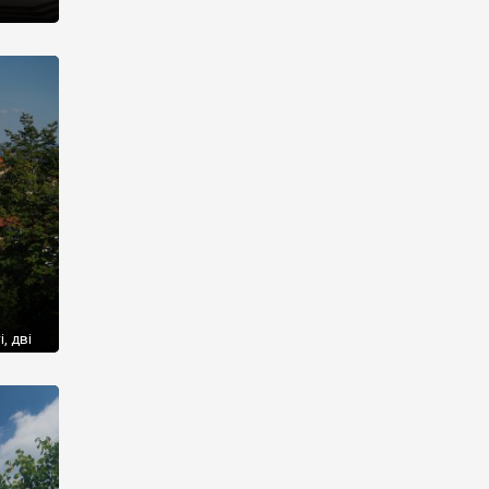
до так
 ж
нський
, дві
и, що
ми
ва –