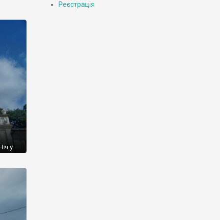
Реєстрація
Ніч у
ї
е
й, як
ро