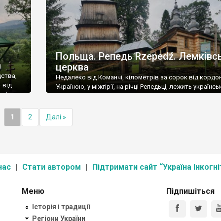
Польща. Репедь Rzepedź. Лемківс
церква
і
дства,
Недалеко від Команчі, кілометрів за сорок від кордон
 від
Україною, у міжгір’ї, на річці Репедьці, лежить українсь
мків
село Репедь Rzepedź. Українців (лемків) тут майже не
 осіб, з
залишилось – їх депортували під час операції «Вісла»,
ткою
українська церква, зведена у лемківському стилі. Пе
1
2
Далі »
документальна згадка про Репедь датується 1526 рок
буду описувати усі перипетії із […]
нас
Стати автором
Підтримати сайт “Україна Інкогні
Меню
Підпишіться
Історія і традиції
Регіони України