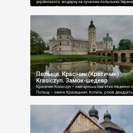
українського модерну на сучасних польських терена
дерев’яна Покровська церква, збудована у 1936 році
Видно, що проект розроблявся дуже талановитим
архітектором – його ім’я мені з’ясувати не вдалося. 
один із останніх результатів стилістичного пошуку
українського національного […]
Польща. Красічин (Красичин)
Krasiczyn. Замок-шедевр
Красичин Krasiczyn – найгарніша пам’ятка південно-с
Польщі – замок Красицьких. Колись, років двадцять 
щомісяця купував журнал Geo. Якось трапився номе
головною темою були замки долини Луари. Вони ней
– мрія туристів, кожен хоче їх побачити. У Красичині
замок, як звідти, а може й гарніший. Це всього за як
двадцять кілометрів від […]