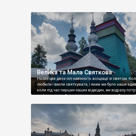
Велика та Мала Святкова
Назви цих двох сіл навіюють асоціації зі святом. Ко
любили і вміли святкувати, і яким же було наше зди
коли під час перших наших відвідин, ми відразу пот
на фестиваль. Я на відразу зрозумів із чим було пов
це свято – чи то із якимись давніми традиціями, чи то
сучасними трендами, але в’їжджаючи […]