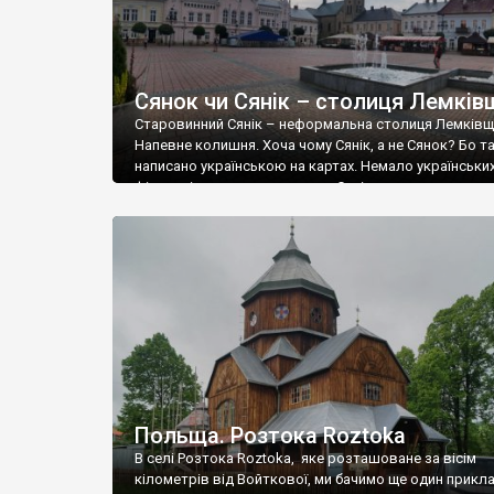
Сянок чи Сянік – столиця Лемків
Старовинний Сянік – неформальна столиця Лемківщ
Напевне колишня. Хоча чому Сянік, а не Сянок? Бо т
написано українською на картах. Немало українськи
філологів кажуть, що слово «Сянік» – це
псевдоукраїнізована форма слова «Сянок», але наз
узвичаїлася, тому правильними є обидва топоніми – 
і Сянік. А походження їх зрозуміле – від назви річки [
Польща. Розтока Roztoka
В селі Розтока Roztoka, яке розташоване за вісім
кілометрів від Войткової, ми бачимо ще один прикл