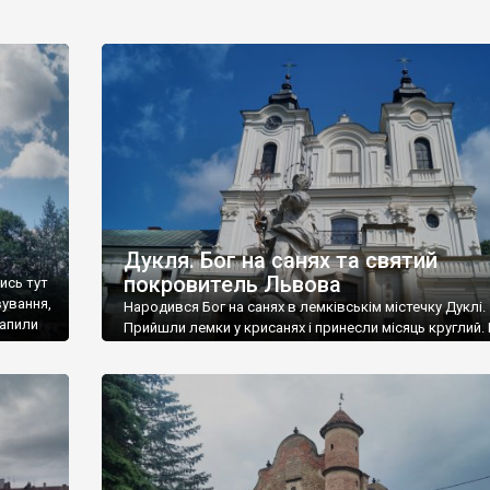
Дукля. Бог на санях та святий
покровитель Львова
лись тут
вування,
Народився Бог на санях в лемківськім містечку Дуклі.
рапили
Прийшли лемки у крисанях і принесли місяць круглий. 
’язане
сніговій завії крутиться довкола стріх. У долоні у Марі
 із
місяць — золотий горіх. Це легендарний вірш (а пізніш
пісня) українського поета Богдана-Ігоря Антонича, яки
уродженець Лемківщини, немало залишив свідчень п
життя регіону. Його батьки спочатку жили […]