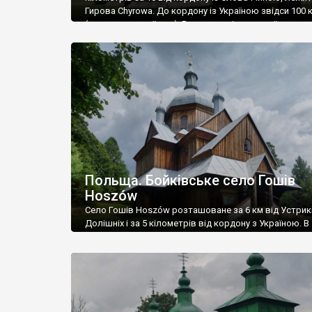
Гирова Chyrowa. До кордону із Україною звідси 100 
(якщо дорогою їхати). Воно на етнічних українських з
в минулому на 100% було українським. У 1939 році ту
мешкало 760 осіб, і усі вони були лемками-українцями
1945-1947 рр. […]
Польща. Бойківське село Гошів
Hoszów
Село Гошів Hoszów розташоване за 6 км від Устрик
Долішніх і за 5 кілометрів від кордону з Україною. В
минулому це було бойківське село, але у 1951 році, п
операції “Вісла”, усіх українців депортували. Заснув
у 1420 році. Із 1772 по 1918 роки воно перебувало, р
усім краєм, у складі Австро-Угорщини, а […]