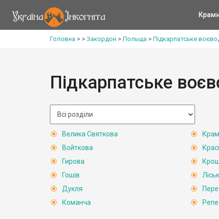
Крам
Головна
>
>
Закордон
>
Польща
>
Підкарпатське воєво
Підкарпатське воєв
Велика Святкова
Крам
Войткова
Крас
Гирова
Крощ
Гошів
Лісь
Дукля
Пер
Команча
Репе