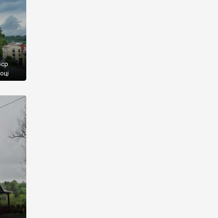
рср
оці
ає, що
ентрів
ктично