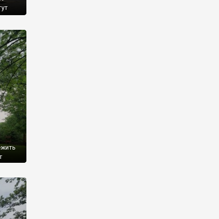
тут
, а у
-
році
ежить
т
о
 році,
емків
]