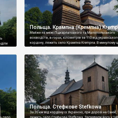
Польща. Крампна (Кремпна) Kremp
Майже на межі Підкарпатського та Малопольського
воєводств, в горах, кілометрів за 110 від українськог
сь
кордону, лежить село Крампна Krempna. В минулому 
оділи
було українське село, в якому тотальну більшість ск
лемки. У 1939 році із 75 мешканців Крампни 620 були у
ї землі
лемки, 5 – євреї, і 125 – поляки, які жили на окремому
лу
– […]
 та
ścienko
Польща. Стефкове Stefkowa
За 20 км від кордону із Україною, при дорозі на Санік,
ть село
лежить село Стефкове Stefkowa. Заснували його у 14