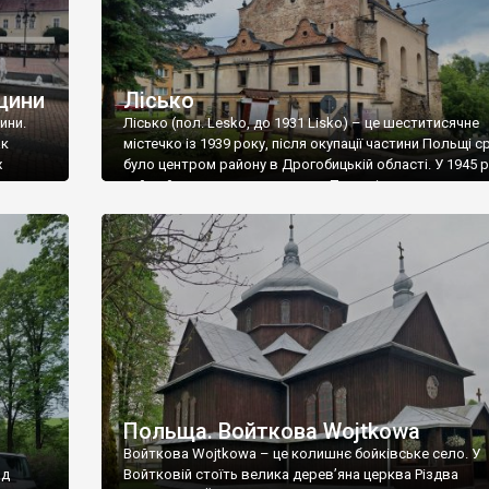
щини
Лісько
ини.
Лісько (пол. Lesko, до 1931 Lisko) – це шеститисячне
ак
містечко із 1939 року, після окупації частини Польщі с
х
було центром району в Дрогобицькій області. У 1945 р
цей район повернувся у склад Польщі, але це не означ
ва вже
місто Лісько споконвічно польське, адже це один із ц
і Сянок,
українських етнічних земель. Зараз тут українців пра
…]
немає, […]
Польща. Войткова Wojtkowa
Войткова Wojtkowa – це колишнє бойківське село. У
ад
Войтковій стоїть велика дерев’яна церква Різдва