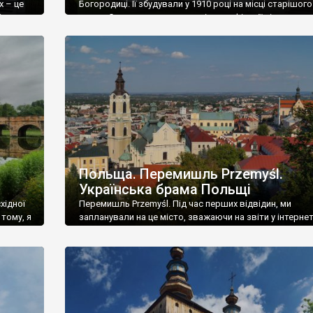
х – це
Богородиці. Її збудували у 1910 році на місці старішого
.
храму. Стиль церкви польські класифікації відносять 
званого, українського національного. Напевне, це все
Це був
модерн, із ухилом в український історизм, або ж украї
модерн. Хоча він зовсім не схожий на еталони […]
Польща. Перемишль Przemyśl.
Українська брама Польщі
хідної
Перемишль Przemyśl. Під час перших відвідин, ми
тому, я
запланували на це місто, зважаючи на звіти у інтернеті
р, де
години. Це була катастрофічна помилка – ми зрозуміл
мовірні
повноцінний огляд Перемишля і його фортифікацій,
 стоїть
потребує кількох днів. Тому пізніше, може за півроку, 
ихось
повернулися сюди – приїхали потягом Інтерсіті із Киє
він тільки-но почав курсувати по […]