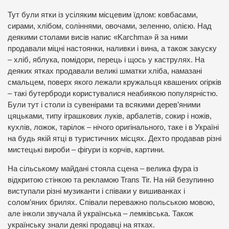
Тут були ятки із усіляким місцевим їдлом: ковбасами,
сирами, хлібом, соліннями, овочами, зеленню, олією. Над
деякими столами висів напис «Karchma» й за ними
продавали міцні настоянки, наливки і вина, а також закуску
– хліб, яблука, помідори, перець і щось у каструлях. На
деяких ятках продавали великі шматки хліба, намазані
смальцем, поверх якого лежали кружальця квашених огірків
– такі бутерброди користувалися неабиякою популярністю.
Були тут і столи із сувенірами та всякими дерев’яними
цяцьками, типу іграшкових луків, арбалетів, сокир і ножів,
кухлів, ложок, тарілок – нічого оригінального, таке і в Україні
на будь якій ятці в туристичних місцях. Дехто продавав різні
мистецькі вироби – фігури із корчів, картини.
На сільському майдані стояла сцена – велика фура із
відкритою стінкою та рекламою Trans Tir. На ній безупинно
виступали різні музиканти і співаки у вишиванках і
солом’яних брилях. Співали переважно польською мовою,
але інколи звучала й українська – лемківська. Також
українську знали деякі продавці на ятках.