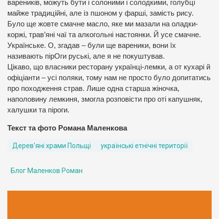
вареників, можуть бути і солоними і солодкими, голубці
майже традиційні, але із пшоном у фарші, замість рису.
Було ще жовте смачне масло, яке ми мазали на оладки-
коржі, трав’яні чаї та алкогольні настоянки. Й усе смачне.
Українське. О, згадав – були ще вареники, вони їх
називають пірОги руські, але я не покуштував.
Цікаво, що власники ресторану українці-лемки, а от кухарі й
офіціанти – усі поляки, тому нам не просто було допитатись
про походження страв. Лише одна старша жіночка,
наполовину лемкиня, змогла розповісти про оті капушняк,
халушки та піроги.
Текст та фото Романа Маленкова
Дерев'яні храми Польщі
українські етнічні території
Блог Маленков Роман