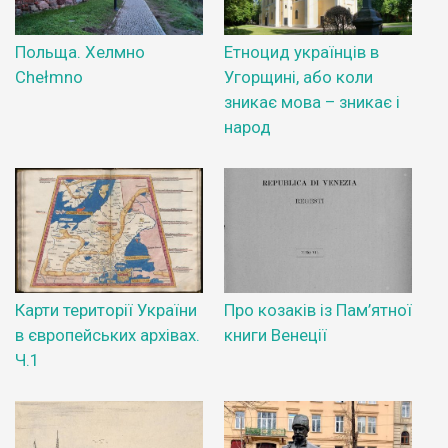
Польща. Хелмно
Етноцид українців в
Chełmno
Угорщині, або коли
зникає мова – зникає і
народ
Карти території України
Про козаків із Пам’ятної
в європейських архівах.
книги Венеції
Ч.1