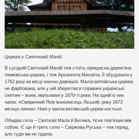
Церква у Святковій Малій
В сусідній Святковій Малій теж стоїть прекрасна дерев’яна
лемківська церква, і теж Архангела Михаїла. Її збудували у
1762 році на місці значно давнішої. Малосвятківська церква
не фарбована, але у ній збереглися справжні українські
святині – ікони, мальовані у 1670-ті роки. На одній із них
напис «Смиренний Яків іконописець Ліський, року 1673
місяця липня». Нині у малосвятківській церкві костьол.
Обидва села – Святкові Мала й Велика, тісно пов’язані між
собою. Є ще й третє село – Свіржова Руська – теж поряд,
але туди ми не їздили.