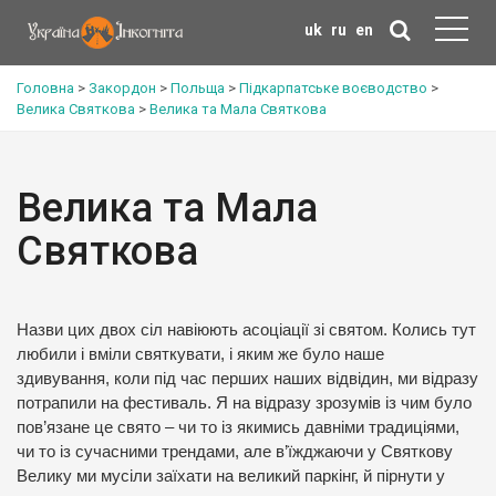
uk
ru
en
Головна
>
Закордон
>
Польща
>
Підкарпатське воєводство
>
Велика Святкова
>
Велика та Мала Святкова
Велика та Мала
Святкова
Назви цих двох сіл навіюють асоціації зі святом. Колись тут
любили і вміли святкувати, і яким же було наше
здивування, коли під час перших наших відвідин, ми відразу
потрапили на фестиваль. Я на відразу зрозумів із чим було
пов’язане це свято – чи то із якимись давніми традиціями,
чи то із сучасними трендами, але в’їжджаючи у Святкову
Велику ми мусіли заїхати на великий паркінг, й пірнути у