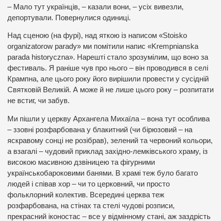
– Мало тут українців, – казали вони, – усіх вивезли,
депортували. Повернулися одиниці.
Над сценою (на фурі), над яткою із написом «Stoisko
organizatorow parady» ми помітили напис «Krempnianska
parada historyczna». Нарешті стало зрозумілим, що воно за
фестиваль. Я раніше чув про нього – він проводився в селі
Крампна, але цього року його вирішили провести у сусідній
Святковій Великій. А може й не лише цього року – розпитати
не встиг, чи забув.
Ми пішли у церкву Архангела Михаїла – вона тут особлива
– ззовні розфарбована у блакитний (чи бірюзовий – на
яскравому сонці не розібрав), зелений та червоний кольори,
а взагалі – чудовий приклад західно-лемківського храму, із
високою масивною дзвіницею та фігурними
українськобароковими банями. В храмі теж було багато
людей і співав хор – чи то церковний, чи просто
фольклорний колектив. Всередині церква теж
розфарбована, на стінах та стелі чудові розписи,
прекрасний іконостас – все у відмінному стані, аж заздрість