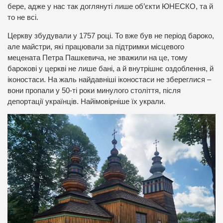
бере, адже у нас так доглянуті лише об’єкти ЮНЕСКО, та й
то не всі.
Церкву збудували у 1757 році. То вже був не період бароко,
але майстри, які працювали за підтримки місцевого
мецената Петра Пашкевича, не зважили на це, тому
барокові у церкві не лише бані, а й внутрішнє оздоблення, й
іконостаси. На жаль найдавніші іконостаси не збереглися –
вони пропали у 50-ті роки минулого століття, після
депортації українців. Найімовірніше їх украли.