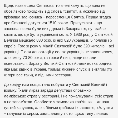
Щодо назви села Святкова, то вчені кажуть, що вона не
обов’язково походить від слова «свято», а можливо від
прізвища засновника – переселенця Святка. Перша згадка
про Святкові датується 1510 роком. Припускають, що
засновані села були вихідцями із Закарпаття, ну і зайве
казати, що це були українські села. У 1939 році у Святковій
Великій мешкало 830 осіб, із них 820 українців, 5 поляків і 5
євреїв. Того ж року у Малій Святковій було 320 жителів – всі
українці. Після депортації у селах українців не залишилося,
але вже у 70-80 роки, та трохи й нині, люди почали
повертатися. Зараз у Великій Святковій лемківська родина,
яка має рідню в Україні, тримає лижний спуск із витягом (то
ж гори все таки), а під ними ресторан.
До ковіду нам пощастило побувати у Святковій Великій і
взимку. Їхали якраз заради дегустації справжніх
лемківських страв у ресторані. І не пожалкували. Усіх страв
я не запам’ятав. Особисто я замовляв капУшняк – як наш
густий капусняк, але з білими грибами і квасолею, хАлушки
– галушки із сиром, замішаним у тісто, щось типу лінивих