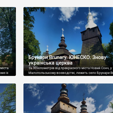
 до так
відомі магнатські родини Зборовських, Мнішеків та
е ж
Шидловських. Село відносилось до Перемишльської 
аїнський
Руського воєводства Речі Посполитої, а після її поділ
потрапило у межі Добромильського повіту Галичини 
Володимерії. На південь і на північ від Крощенко Kroś
розкинулася Бойківщина – етнічна […]
Брунари Brunary. ЮНЕСКО. Знову
українська церква
 міста
За 30 кілометрів від прекрасного міста Новий Сонч, у
оме із
Малопольському воєводстві, лежить село Брунари Br
в минулому українське, лемківське, а нині польське. Т
в, 320
збереглася ще одна шедевральна лемківська дерев’
я після
церква – Архангела Михаїла. Її звели у далекому 1653 р
це один із еталонів класичного лемківського храму. 
згадка про Брунари датується 1335 роком – […]