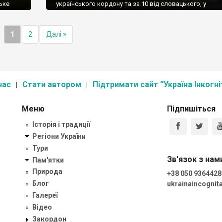
ське
українського кордону та за 10 від словацького, у
е
мальовничих горах лежить лемківське село Команча
, але є
Komańcza. Щоправда, лемків тут дуже мало – лише ті
ерша
змогли повернутися із чужих земель, після масової
1
2
Далі »
оком. Не
депортації. Але їх тут все таки більше, ніж у більшості
колишніх лемківських сіл. Здається так, […]
нас
Стати автором
Підтримати сайт “Україна Інкогні
Меню
Підпишіться
Історія і традиції
Регіони України
Тури
Зв'язок з нам
Пам'ятки
Природа
+38 050 9364428
Блог
ukrainaincogni
Галереї
Відео
Закордон