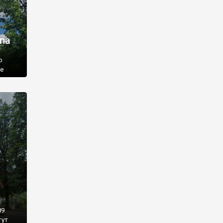
na
о
це
ладали
країнці
 хуторі
89
тут