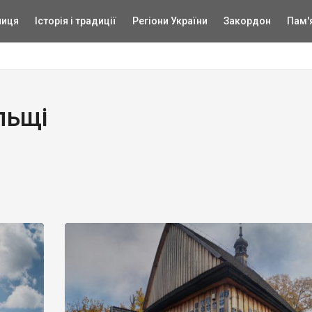
ниця
Історія і традиції
Регіони України
Закордон
Пам'
льщі