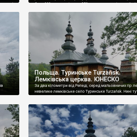
емлях і
було 992 мешканці, з них 859 греко-католиків-українців
т
1939 році в селі було 1450 жителів, з них 1250 українців
. У
грекокатоликів, 130 українців-римокатоликів. У 1939 
Стефкове […]
Польща. Туринське Turzańsk.
Лемківська церква. ЮНЕСКО
ів
За два кілометри від Репеді, серед мальовничих гір л
невелике лемківське село Туринське Turzańsk. Нині ту
ід час
менше трьох сотень мешканців, серед яких дуже мал
али село
лемків – усіх депортували, під час операції «Вісла» в 47
азом з
а у 1939 році тут мешкало 840 осіб, із яких українців-л
було 800. Туринське дуже старе – перша згадка про […