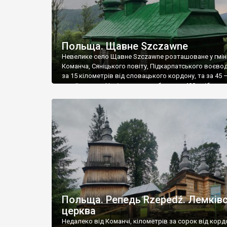
Польща. Щавне Szczawne
Невелике село Щавне Szczawne розташоване у гмін
Команча, Сяніцького повіту, Підкарпатського воєво
за 15 кілометрів від словацького кордону, та за 45 –
українського. Нині тут мешкає близько 400 осіб – ле
практично немає, хоча у 1939 році в селі мешкало 950
яких 850 були лемками-українцями. Головною пам’я
Щавного є лемківська дерев’яна церква […]
Польща. Репедь Rzepedź. Лемків
церква
Недалеко від Команчі, кілометрів за сорок від кордо