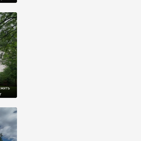
, а у
-
році
ежить
т
о
 році,
емків
]