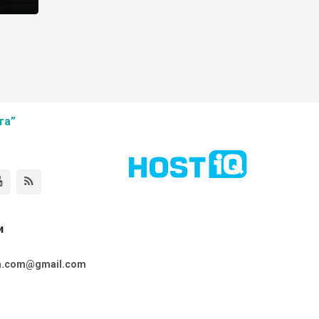
, що
 інших
та”
и
ta.com@gmail.com