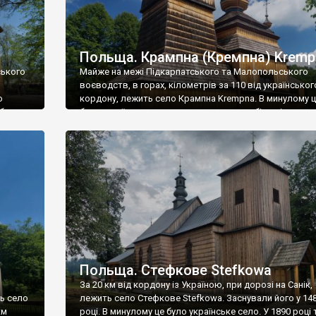
Польща. Крампна (Кремпна) Kremp
ського
Майже на межі Підкарпатського та Малопольського
воєводств, в горах, кілометрів за 110 від українськог
о
кордону, лежить село Крампна Krempna. В минулому 
 були
було українське село, в якому тотальну більшість ск
ці, але
лемки. У 1939 році із 75 мешканців Крампни 620 були у
лемки, 5 – євреї, і 125 – поляки, які жили на окремому
– […]
Польща. Стефкове Stefkowa
За 20 км від кордону із Україною, при дорозі на Санік,
ть село
лежить село Стефкове Stefkowa. Заснували його у 14
км
році. В минулому це було українське село. У 1890 році 