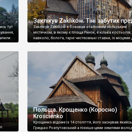
Заклікув Zaklików. Тіні забутих пре
лись тут
Заклікув Zaklików я б назвав еталонним польським
вування,
містечком, в якому є площа Ринок, є кілька костьолів, 
рапили
навколо, болота, гарні чистесенькі ставки, із місцями
’язане
риболовлі, пікніків, із острівцями, альтанками, із кіл
 із
гарними готельчиками та кількома симпатичними
рестораціями. Такі містечка спокійні й тихі в будні дні,
оживають на уікенди і свята, коли сюди їдуть туристи 
Польща. Крощенко (Коросно)
Krościenko
У
Крощенко відоме із 14 століття, його заснував якийсь
го
Грицько Розпутовський а пізніше цими землями волод