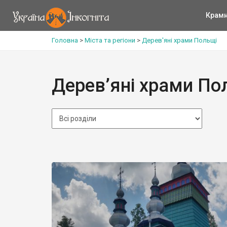
Крам
Головна
>
Міста та регіони
>
Дерев'яні храми Польщі
Дерев’яні храми По