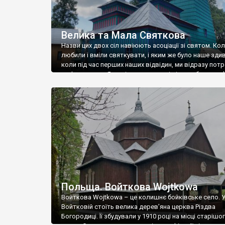
Велика та Мала Святкова
Назви цих двох сіл навіюють асоціації зі святом. Ко
любили і вміли святкувати, і яким же було наше зди
коли під час перших наших відвідин, ми відразу пот
на фестиваль. Я на відразу зрозумів із чим було пов
це свято – чи то із якимись давніми традиціями, чи то
сучасними трендами, але в’їжджаючи […]
Польща. Войткова Wojtkowa
Войткова Wojtkowa – це колишнє бойківське село. 
Войтковій стоїть велика дерев’яна церква Різдва
Богородиці. Її збудували у 1910 році на місці старішо