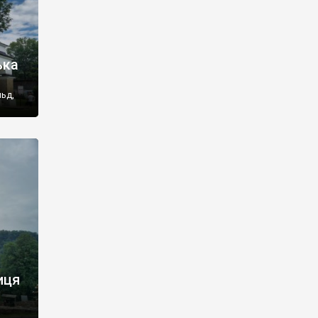
ька
ьд,
 назва
м, але
рією,
иця