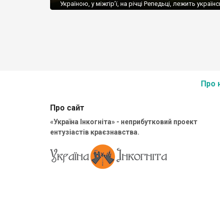
Україною, у міжгір’ї, на річці Репедьці, лежить україн
село Репедь Rzepedź. Українців (лемків) тут майже н
залишилось – їх депортували під час операції «Вісла»
українська церква, зведена у лемківському стилі. П
документальна згадка про Репедь датується 1526 р
буду описувати усі перипетії із […]
Про 
Про сайт
«Україна Інкогніта» - неприбутковий проект
ентузіастів краєзнавства.