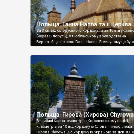
Польща. Ганна Hanna та її церква
За 3 км від білоруського кордону та за 10 від україн
(через Білорусь), у Люблінському воєводстві на
Берестейщині є село Ганна Hanna. В минулому це бул
українське село, але під час операції “Вісла” українці
депортовані. Нині не знаю чи мешкають у Ганні україн
під час нашого візиту вони там були – будівельники-
реставратори із […]
Польща. Гирова (Хирова) Chyrowa
В глибині Карпатських гір, в Корсненському повіті,
кілометрів за 10 від кордону із Словаччиною, лежи
Гирова Chyrowa. До кордону із Україною звідси 100 