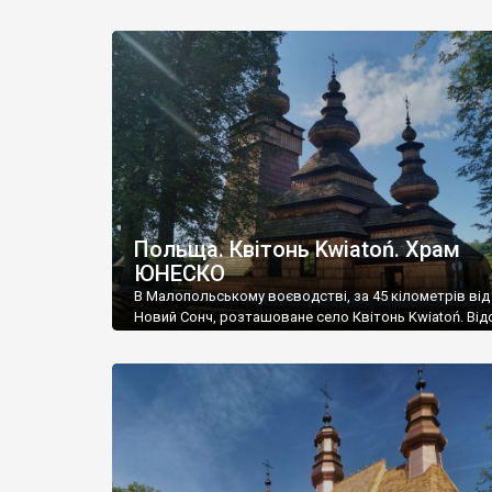
храму. Стиль церкви польські класифікації відносять
званого, українського національного. Напевне, це вс
модерн, із ухилом в український історизм, або ж укр
модерн. Хоча він зовсім не схожий на еталони […]
Польща. Квітонь Kwiatoń. Храм
ЮНЕСКО
В Малопольському воєводстві, за 45 кілометрів від
Новий Сонч, розташоване село Квітонь Kwiatoń. Від
1480 року і до 1946-го воно було майже виключно
українським – лемківським. У 1939 році із 330 жителі
були українцями, і лише 10 – поляками. Все змінилос
операції “Вісла” у 1946 році. Усіх українців було
депортовано. Вони […]