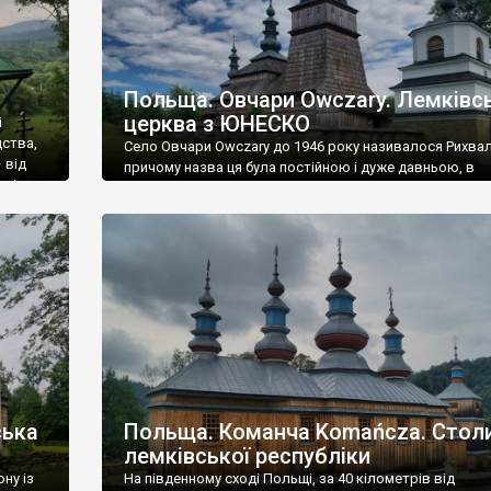
Польща. Овчари Owczary. Лемківс
церква з ЮНЕСКО
і
дства,
Село Овчари Owczary до 1946 року називалося Рихвал
 від
причому назва ця була постійною і дуже давньою, в
мків
офіційних документах зустрічалася від 1404 року. Але
 осіб, з
була німецькою, тому після війни село відразу
ткою
перейменували. Овчари лежать у Горлицькому повіті
Підкарпатського воєводства. До України звідси 130 к
ці землі можна вважати українською етнічною терито
адже до […]
ська
Польща. Команча Komańcza. Стол
лемківської республіки
ну із
На південному сході Польщі, за 40 кілометрів від