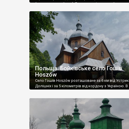
(якщо дорогою їхати). Воно на етнічних українських з
в минулому на 100% було українським. У 1939 році ту
мешкало 760 осіб, і усі вони були лемками-українцями
1945-1947 рр. […]
Польща. Бойківське село Гошів
Hoszów
Село Гошів Hoszów розташоване за 6 км від Устрик
Долішніх і за 5 кілометрів від кордону з Україною. В
минулому це було бойківське село, але у 1951 році, п
операції “Вісла”, усіх українців депортували. Заснув
у 1420 році. Із 1772 по 1918 роки воно перебувало, р
усім краєм, у складі Австро-Угорщини, а […]