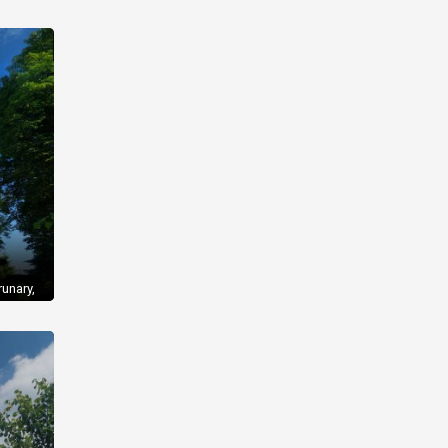
землі
у
та
cienko
unary,
ут
яна
оці, і
Перша