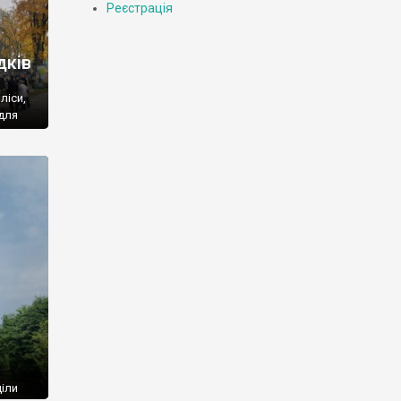
Реєстрація
дків
ліси,
 для
ькома
[…]
іли