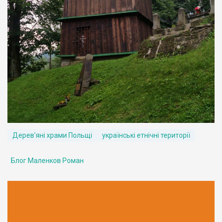
Дерев'яні храми Польщі
українські етнічні території
Блог Маленков Роман