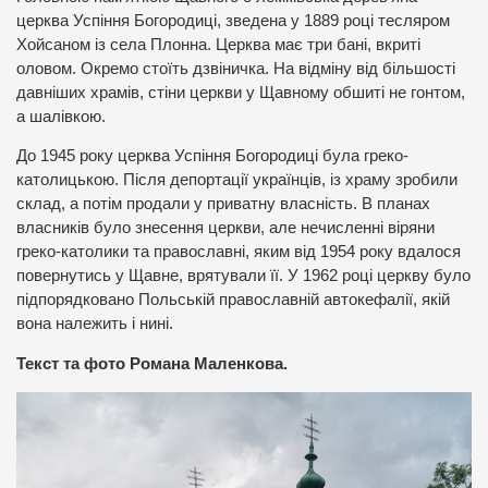
церква Успіння Богородиці, зведена у 1889 році тесляром
Хойсаном із села Плонна. Церква має три бані, вкриті
оловом. Окремо стоїть дзвіничка. На відміну від більшості
давніших храмів, стіни церкви у Щавному обшиті не гонтом,
а шалівкою.
До 1945 року церква Успіння Богородиці була греко-
католицькою. Після депортації українців, із храму зробили
склад, а потім продали у приватну власність. В планах
власників було знесення церкви, але нечисленні віряни
греко-католики та православні, яким від 1954 року вдалося
повернутись у Щавне, врятували її. У 1962 році церкву було
підпорядковано Польській православній автокефалії, якій
вона належить і нині.
Текст та фото Романа Маленкова.