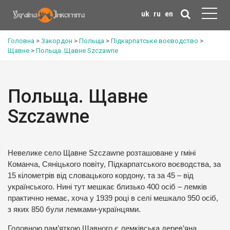
uk
ru
en
Головна
>
Закордон
>
Польща
>
Підкарпатське воєводство
>
Щавне
>
Польща. Щавне Szczawne
Польща. Щавне
Szczawne
Невелике село Щавне Szczawne розташоване у гміні
Команча, Сяніцького повіту, Підкарпатського воєводства, за
15 кілометрів від словацького кордону, та за 45 – від
українського. Нині тут мешкає близько 400 осіб – лемків
практично немає, хоча у 1939 році в селі мешкало 950 осіб,
з яких 850 були лемками-українцями.
Головною пам’яткою Щавного є лемківська дерев’яна