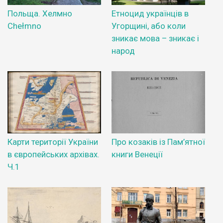
Польща. Хелмно
Етноцид українців в
Chełmno
Угорщині, або коли
зникає мова – зникає і
народ
Карти території України
Про козаків із Пам’ятної
в європейських архівах.
книги Венеції
Ч.1