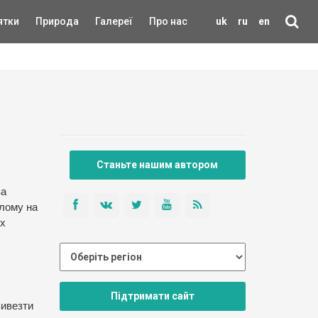
ятки
Природа
Галереї
Про нас
uk
ru
en
Станьте нашим автором
ва
улому на
іх
Підтримати сайт
вивезти