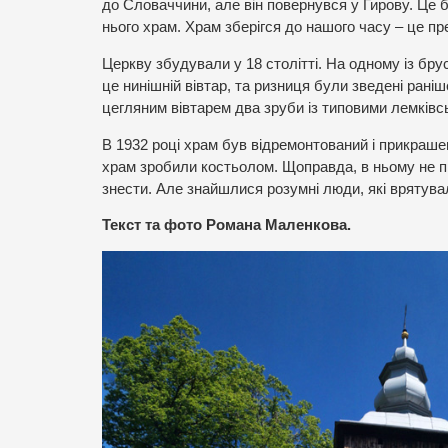
до Словаччини, але він повернувся у Гирову. Це 
нього храм. Храм зберігся до нашого часу – це п
Церкву збудували у 18 столітті. На одному із бру
це нинішній вівтар, та ризниця були зведені рані
цегляним вівтарем два зруби із типовими лемків
В 1932 році храм був відремонтований і прикрашен
храм зробили костьолом. Щоправда, в ньому не пр
знести. Але знайшлися розумні люди, які врятувал
Текст та фото Романа Маленкова.