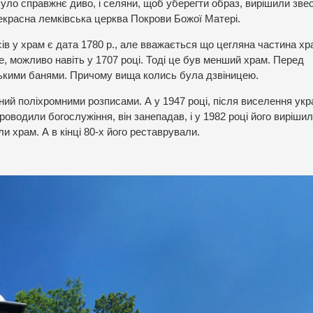
було справжнє диво, і селяни, щоб уберегти образ, вирішили зве
рекрасна лемківська церква Покрови Божої Матері.
сів у храм є дата 1780 р., але вважається що цегляна частина хр
ше, можливо навіть у 1707 році. Тоді це був менший храм. Перед
ськими банями. Причому вища колись була дзвіницею.
ий поліхромними розписами. А у 1947 році, після виселення укра
оводили богослужіння, він занепадав, і у 1982 році його виріши
и храм. А в кінці 80-х його реставрували.