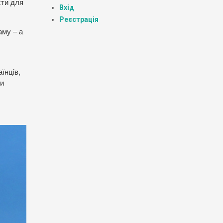
сти для
Вхід
Реєстрація
аму – а
їнців,
ли