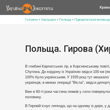
Крам
Головна
>
Закордон
>
Польща
>
Підкарпатське воєвод
Польща. Гирова (Хи
В глибині Карпатських гір, в Корсненському повіті
Chyrowa. До кордону із Україною звідси 100 км (я
100% було українським. У 1939 році тут мешкало 7
українців, в межах операції “Вісла”, звідси депорт
Вже в 60-ті роки частина лемків у село повернуло
половину.
В Гировій існує легенда, що на одному із дере, у