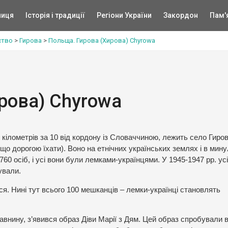
ниця
Історія і традиції
Регіони України
Закордон
Пам'
ство
>
Гирова
>
Польща. Гирова (Хирова) Chyrowa
рова) Chyrowa
, кілометрів за 10 від кордону із Словаччиною, лежить село Гиро
кщо дорогою їхати). Воно на етнічних українських землях і в мин
60 осіб, і усі вони були лемками-українцями. У 1945-1947 рр. ус
ували.
ся. Нині тут всього 100 мешканців – лемки-українці становлять
 давнину, з’явився образ Діви Марії з Дям. Цей образ спробували 