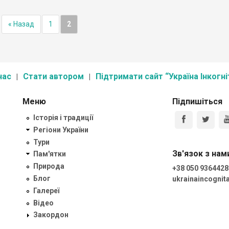
)
« Назад
1
2
нас
Стати автором
Підтримати сайт “Україна Інкогні
Меню
Підпишіться
Історія і традиції
Регіони України
Тури
Зв'язок з нам
Пам'ятки
Природа
+38 050 9364428
Блог
ukrainaincogni
Галереї
Відео
Закордон