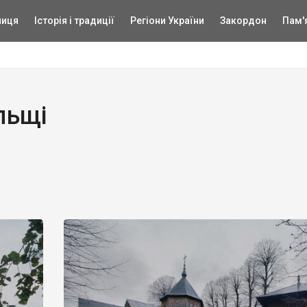
ниця
Історія і традиції
Регіони України
Закордон
Пам'
льщі