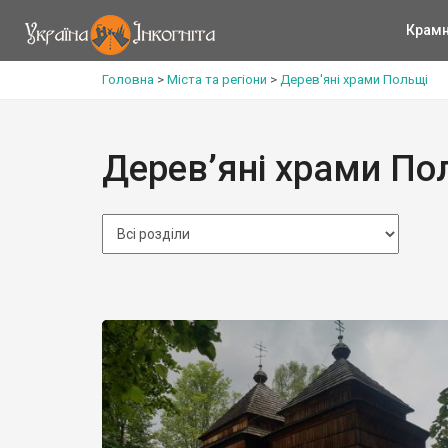
Крам
Головна
>
Міста та регіони
>
Дерев'яні храми Польщі
Дерев’яні храми По