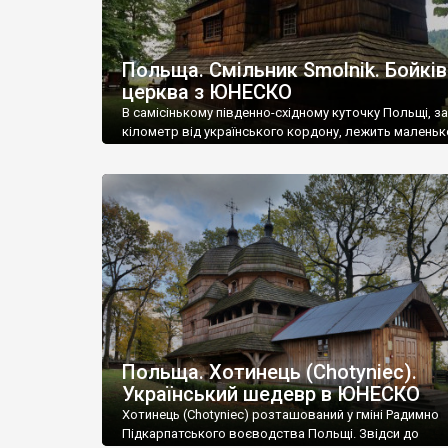
Польща. Смільник Smolnik. Бойкі
церква з ЮНЕСКО
В самісінькому південно-східному куточку Польщі, за
кілометр від українського кордону, лежить маленьк
Смільник Smolnik. В минулому це українське село, з
лемками – у 1939 році із 800 мешканців, українців бул
ще 100 – євреїв. Але під час операції «Вісла» майже у
українців було депортовано. Пізніше частина їх пов
– коли ми були […]
Польща. Хотинець (Chotyniec).
Український шедевр в ЮНЕСКО
Хотинець (Chotyniec) розташований у гміні Радимно
Підкарпатського воєводства Польщі. Звідси до