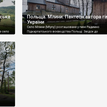
вська
Польща. Млини. Пантеон автора гі
України
Село Млини (Młyny) розташоване у гміні Радимно
е село
Підкарпатського воєводства Польщі. Звідси до
аселене
українського кордону всього чотири кілометри.
о 630, а
сіх
ернулася