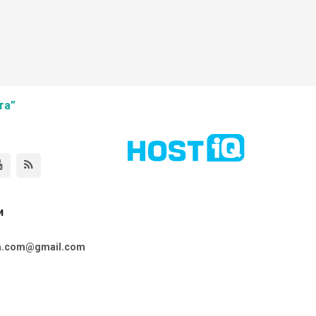
та”
и
ta.com@gmail.com