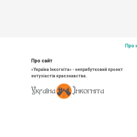
українського кордону (переїзд Корчова - Краковець
близько 10 км.
Про 
Про сайт
«Україна Інкогніта» - неприбутковий проект
ентузіастів краєзнавства.