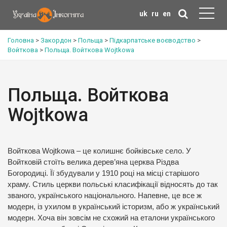
uk
ru
en
Головна
>
Закордон
>
Польща
>
Підкарпатське воєводство
>
Войткова
>
Польща. Войткова Wojtkowa
Польща. Войткова
Wojtkowa
Войткова Wojtkowa – це колишнє бойківське село. У
Войтковій стоїть велика дерев’яна церква Різдва
Богородиці. Її збудували у 1910 році на місці старішого
храму. Стиль церкви польські класифікації відносять до так
званого, українського національного. Напевне, це все ж
модерн, із ухилом в український історизм, або ж український
модерн. Хоча він зовсім не схожий на еталони українського