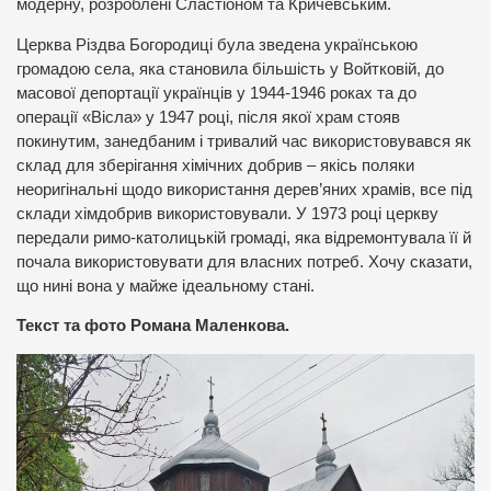
модерну, розроблені Сластіоном та Кричевським.
Церква Різдва Богородиці була зведена українською
громадою села, яка становила більшість у Войтковій, до
масової депортації українців у 1944-1946 роках та до
операції «Вісла» у 1947 році, після якої храм стояв
покинутим, занедбаним і тривалий час використовувався як
склад для зберігання хімічних добрив – якісь поляки
неоригінальні щодо використання дерев’яних храмів, все під
склади хімдобрив використовували. У 1973 році церкву
передали римо-католицькій громаді, яка відремонтувала її й
почала використовувати для власних потреб. Хочу сказати,
що нині вона у майже ідеальному стані.
Текст та фото Романа Маленкова.