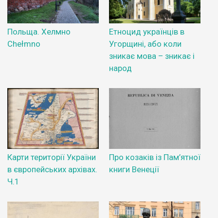
Польща. Хелмно
Етноцид українців в
Chełmno
Угорщині, або коли
зникає мова – зникає і
народ
Карти території України
Про козаків із Пам’ятної
в європейських архівах.
книги Венеції
Ч.1