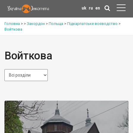
uk
ru
en
Головна
>
>
Закордон
>
Польща
>
Підкарпатське воєводство
>
Войткова
Войткова