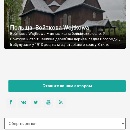
Польща. Войткова Wojtkowa
Войткова Wojtkowa – це колишнє бойківське село. У
Войтковій стоїть велика дерев’яна церква Різдва Богородиці.
Її збудували у 1910 році на місці старішого храму. Стиль
церкви польські класифікації відносять до так званого,
українського національного. Напевне, це все ж модерн, із
ухилом в український історизм, або ж український модерн.
Хоча він зовсім не схожий на еталони […]
Станьте нашим автором