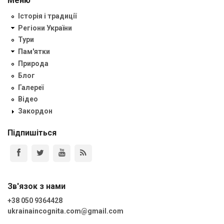
Меню
Історія і традиції
Регіони України
Тури
Пам'ятки
Природа
Блог
Галереї
Відео
Закордон
Підпишіться
Зв'язок з нами
+38 050 9364428
ukrainaincognita.com@gmail.com