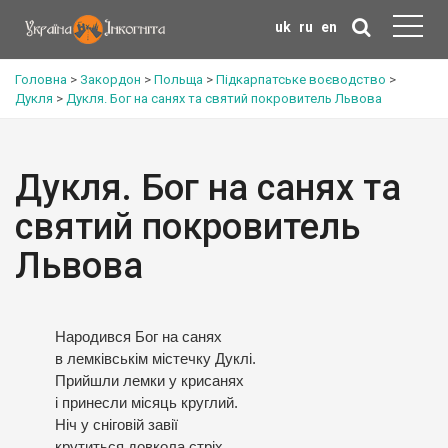
uk
ru
en
Головна
>
Закордон
>
Польща
>
Підкарпатське воєводство
>
Дукля
>
Дукля. Бог на санях та святий покровитель Львова
Дукля. Бог на санях та
святий покровитель
Львова
Народився Бог на санях
в лемківськім містечку Дуклі.
Прийшли лемки у крисанях
і принесли місяць круглий.
Ніч у сніговій завії
крутиться довкола стріх.