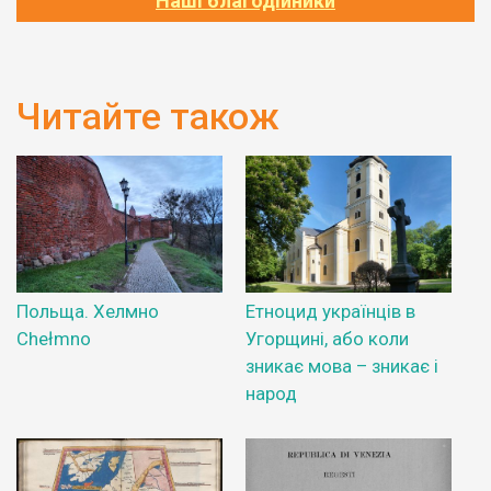
Наші благодійники
Читайте також
Польща. Хелмно
Етноцид українців в
Chełmno
Угорщині, або коли
зникає мова – зникає і
народ