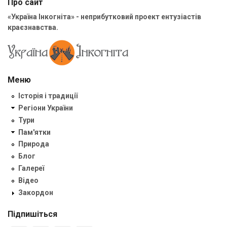
Про сайт
«Україна Інкогніта» - неприбутковий проект ентузіастів
краєзнавства.
Меню
Історія і традиції
Регіони України
Тури
Пам'ятки
Природа
Блог
Галереї
Відео
Закордон
Підпишіться