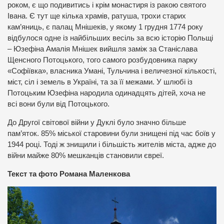
роком, є що подивитись і крім монастиря із ракою святого
Івана. Є тут ще кілька храмів, ратуша, трохи старих
кам’яниць, є палац Мнішеків, у якому 1 грудня 1774 року
відбулося одне із найбільших весіль за всю історію Польщі
– Юзефіна Амалія Мнішек вийшля заміж за Станіслава
Щенсного Потоцького, того самого розбудовника парку
«Софіївка», власника Умані, Тульчина і величезної кількості,
міст, сіл і земель в Україні, та за її межами. У шлюбі із
Потоцьким Юзефіна народила одинадцять дітей, хоча не
всі вони були від Потоцького.
До Другої світової війни у Дуклі було значно більше
пам’яток. 85% міської старовини були знищені під час боїв у
1944 році. Тоді ж знищили і більшість жителів міста, адже до
війни майже 80% мешканців становили євреї.
Текст та фото Романа Маленкова