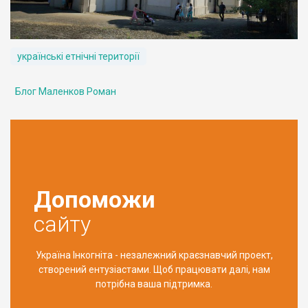
українські етнічні території
Блог Маленков Роман
Допоможи
сайту
Україна Інкогніта - незалежний краєзнавчий проект,
створений ентузіастами. Щоб працювати далі, нам
потрібна ваша підтримка.