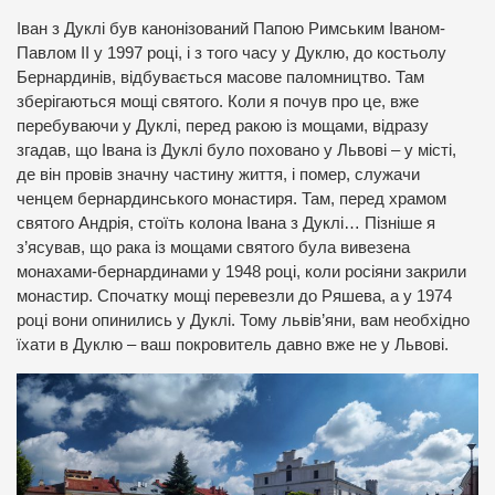
Іван з Дуклі був канонізований Папою Римським Іваном-
Павлом ІІ у 1997 році, і з того часу у Дуклю, до костьолу
Бернардинів, відбувається масове паломництво. Там
зберігаються мощі святого. Коли я почув про це, вже
перебуваючи у Дуклі, перед ракою із мощами, відразу
згадав, що Івана із Дуклі було поховано у Львові – у місті,
де він провів значну частину життя, і помер, служачи
ченцем бернардинського монастиря. Там, перед храмом
святого Андрія, стоїть колона Івана з Дуклі… Пізніше я
з’ясував, що рака із мощами святого була вивезена
монахами-бернардинами у 1948 році, коли росіяни закрили
монастир. Спочатку мощі перевезли до Ряшева, а у 1974
році вони опинились у Дуклі. Тому львів’яни, вам необхідно
їхати в Дуклю – ваш покровитель давно вже не у Львові.