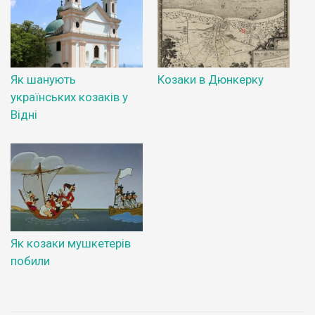
Як шанують
Козаки в Дюнкерку
українських козаків у
Відні
Як козаки мушкетерів
побили