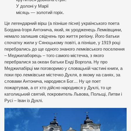
У долоні у Марії
місяць — золотий горіх.
Це легендарний вірш (а пізніше пісня) українського поета
Богдана-Ігоря Антонича, який, як уродженець Лемківщини,
немало залишив свідчень про життя регіону. Його батьки
спочатку жили у Сяноцькому повіті, а пізніше, у 1919 році
перебрались до ще одного знаного лемківського поселення
– Меджилаборець – того самого містечка, з якого
перебралися за океан батьки Енді Воргола. Ну про
Меджилабірці ми поговоримо у словацькій частині книги, а
поки про лемківське містечко Дукля, в якому на санях, за
словами Антонича, народився Бог… Ну це поет
пожартував, а от хто дійсно народився у Дуклі, то це
католицький святий, покровитель Львова, Польщі, Литви і
Русі – Іван із Дуклі.