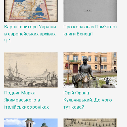
Карти території України
Про козаків із Пам’ятної
в європейських архівах.
книги Венеції
Ч.1
Подвиг Марка
Юрій Франц
Якимовського в
Кульчицький. До чого
італійських хроніках
тут кава?