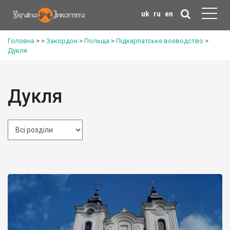
uk
ru
en
Головна
>
>
Закордон
>
Польща
>
Підкарпатське воєводство
>
Дукля
Дукля