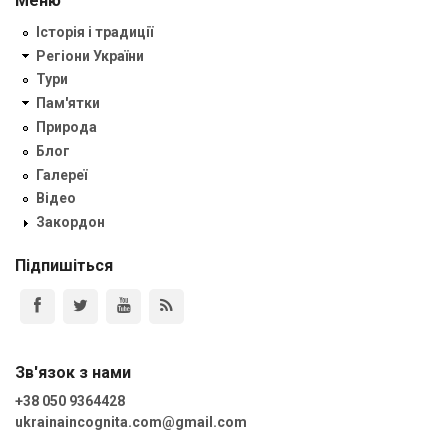
Меню
Історія і традиції
Регіони України
Тури
Пам'ятки
Природа
Блог
Галереї
Відео
Закордон
Підпишіться
Зв'язок з нами
+38 050 9364428
ukrainaincognita.com@gmail.com