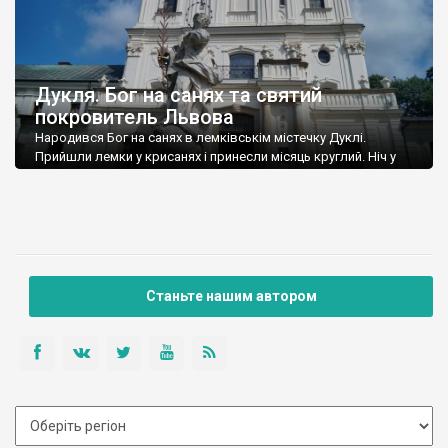
Дукля. Бог на санях та святий
покровитель Львова
Народився Бог на санях в лемківськім містечку Дуклі.
Прийшли лемки у крисанях і принесли місяць круглий. Ніч у
сніговій завії крутиться довкола стріх. У долоні у Марії місяць
— золотий горіх. Це легендарний вірш (а пізніше пісня)
українського поета Богдана-Ігоря Антонича, який, як
уродженець Лемківщини, немало залишив свідчень про
життя регіону. Його батьки спочатку жили […]
Станьте нашим автором