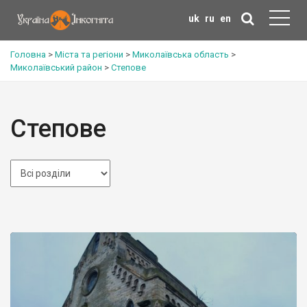
uk
ru
en
Головна
>
Міста та регіони
>
Миколаївська область
>
Миколаївський район
>
Степове
Степове