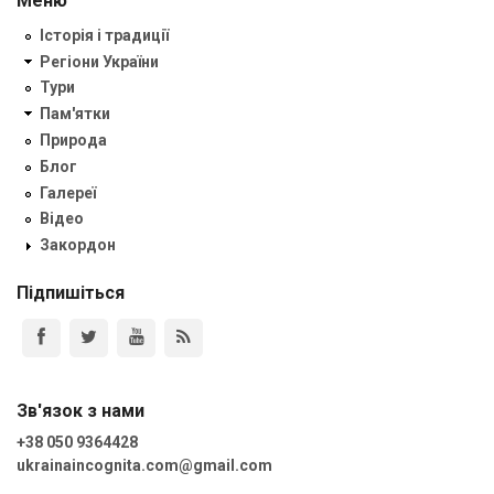
Меню
Історія і традиції
Регіони України
Тури
Пам'ятки
Природа
Блог
Галереї
Відео
Закордон
Підпишіться
Зв'язок з нами
+38 050 9364428
ukrainaincognita.com@gmail.com