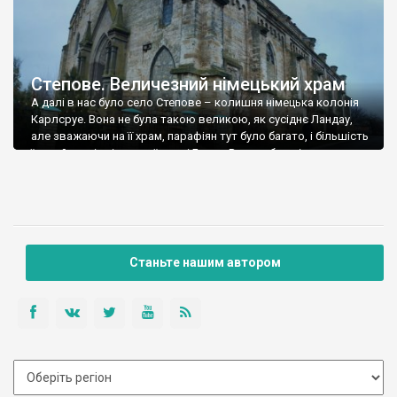
Степове. Величезний німецький храм
А далі в нас було село Степове – колишня німецька колонія
Карлсруе. Вона не була такою великою, як сусіднє Ландау,
але зважаючи на її храм, парафіян тут було багато, і більшість
їх прийшло із німецької землі Баден-Вюртенберг, із
однойменного міста Карлсруе. Те місто заснував німецький
маркграф Карл Вільгельм, який зажадав створити центр із
вулицями, які […]
Станьте нашим автором