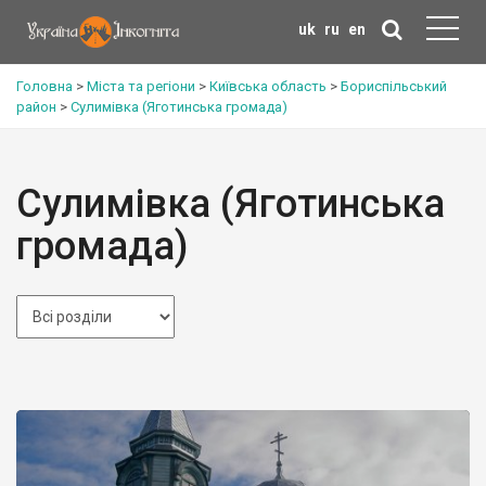
uk
ru
en
Головна
>
Міста та регіони
>
Київська область
>
Бориспільський
район
>
Сулимівка (Яготинська громада)
Сулимівка (Яготинська
громада)