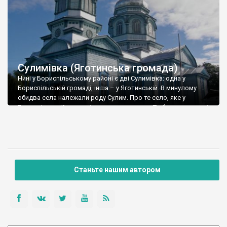
Сулимівка (Яготинська громада)
Нині у Бориспільському районі є дві Сулимівка: одна у
Бориспільській громаді, інша – у Яготинській. В минулому
обидва села належали роду Сулим. Про те село, яке у
Бориспільській громаді ми вже писали тут. То була резиденція
роду Сулим. Тепер про Сулимівку із Яготинської громади. У
1714 році козацький полковник Іван Сулима над річкою
Журавкою (Жоравкою) […]
Станьте нашим автором