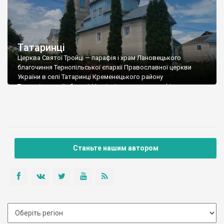
Татаринці
Церква Святої Тройці — парафія і храм Лановецького
благочиння Тернопільської єпархії Православної церкви
України в селі Татаринці Кременецького району
Тернопільської області. На місці сучасного парафіяльного
храму Святої Тройці у XVII столітті заснували монастир, якому
належало село Татаринці та ще 5 сусідніх сіл. Хто був
засновником монастиря — невідомо, хоча наприкінці XIX
століття власник Татаринців Карл […]
Станьте нашим автором