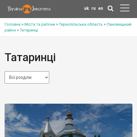
uk
ru
en
Головна
>
Міста та регіони
>
Тернопільська область
>
Лановецький
район
>
Татаринці
Татаринці