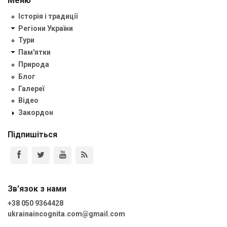
Меню
Історія і традиції
Регіони України
Тури
Пам'ятки
Природа
Блог
Галереї
Відео
Закордон
Підпишіться
Зв'язок з нами
+38 050 9364428
ukrainaincognita.com@gmail.com