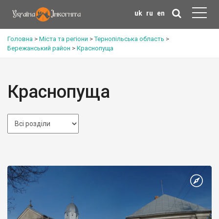
uk
ru
en
Головна
>
Міста та регіони
>
Тернопільська область
>
Бережанський район
>
Краснопуща
Краснопуща