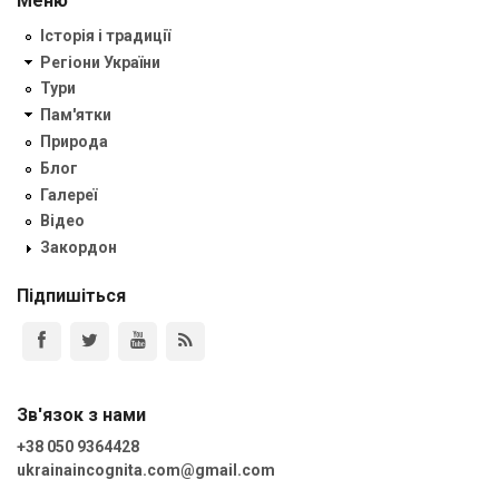
Меню
Історія і традиції
Регіони України
Тури
Пам'ятки
Природа
Блог
Галереї
Відео
Закордон
Підпишіться
Зв'язок з нами
+38 050 9364428
ukrainaincognita.com@gmail.com