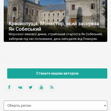
Краснопуща. Монастир, який заснував
Ян Собеський
Морозної зимової днини, стрийський староста Ян Собеський,
заблукав під час полювання, десь неподалік від Поморян.
Станьте нашим автором