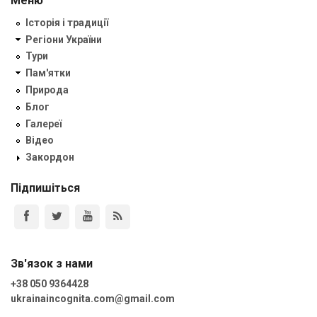
Меню
Історія і традиції
Регіони України
Тури
Пам'ятки
Природа
Блог
Галереї
Відео
Закордон
Підпишіться
Зв'язок з нами
+38 050 9364428
ukrainaincognita.com@gmail.com