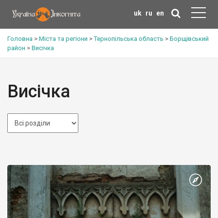
uk
ru
en
Головна
>
Міста та регіони
>
Тернопільська область
>
Борщівський
район
>
Висічка
Висічка