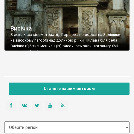
Висічка
В декількох кілометрах від Борщова по дорозі на Заліщики
на високому пагорбі над долиною річки Нічлава біля села
Висічка (0,6 тис. мешканців) височіють залишки замку XVII
століття. Це місце вражає кожного, хто вперше потрапляє
сюди. Ну і що, що від замку залишилися лише півтори вежі?
Місце – напрочуд мальовниче, а краєвиди навколо –
неймовірно захоплюючі.
Станьте нашим автором