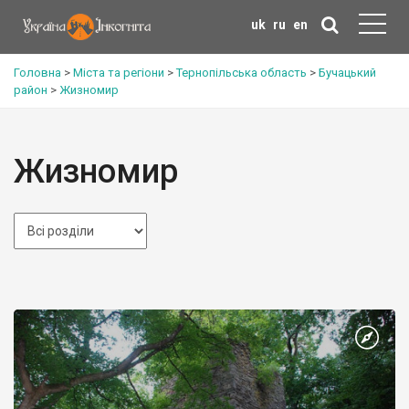
uk
ru
en
Головна
>
Міста та регіони
>
Тернопільська область
>
Бучацький
район
>
Жизномир
Жизномир