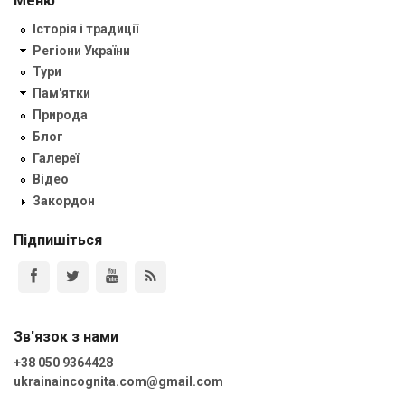
Меню
Історія і традиції
Регіони України
Тури
Пам'ятки
Природа
Блог
Галереї
Відео
Закордон
Підпишіться
Зв'язок з нами
+38 050 9364428
ukrainaincognita.com@gmail.com