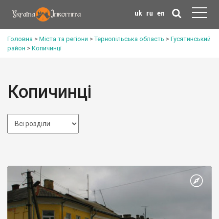
uk
ru
en
Головна
>
Міста та регіони
>
Тернопільська область
>
Гусятинський
район
>
Копичинці
Копичинці