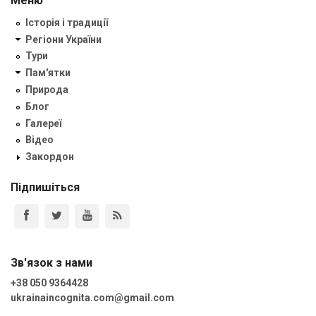
Меню
Історія і традиції
Регіони України
Тури
Пам'ятки
Природа
Блог
Галереї
Відео
Закордон
Підпишіться
Зв'язок з нами
+38 050 9364428
ukrainaincognita.com@gmail.com