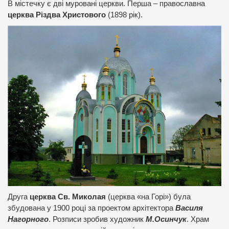
В містечку є дві муровані церкви. Перша – православна
церква Різдва Христового
(1898 рік).
Друга
церква Св. Миколая
(церква «на Горі») була
збудована у 1900 році за проектом архітектора
Василя
Нагорного
. Розписи зробив художник
М.Осинчук
. Храм