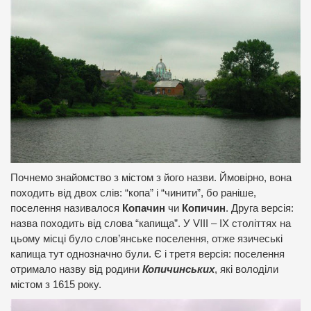
Почнемо знайомство з містом з його назви. Ймовірно, вона
походить від двох слів: “копа” і “чинити”, бо раніше,
поселення називалося
Копачин
чи
Копичин
. Друга версія:
назва походить від слова “капища”. У VIII – IX століттях на
цьому місці було слов’янське поселення, отже язичеські
капища тут однозначно були. Є і третя версія: поселення
отримало назву від родини
Копичинських
, які володіли
містом з 1615 року.