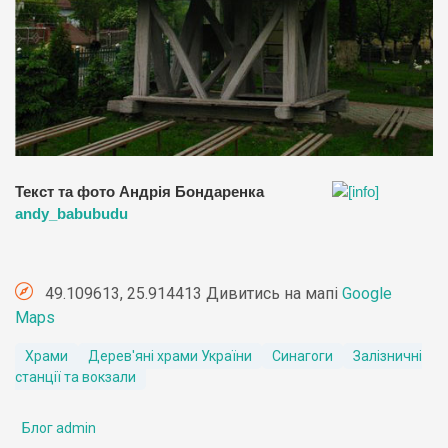
Текст та фото Андрія Бондаренка
andy_babubudu
49.109613, 25.914413 Дивитись на мапі
Google
Maps
Храми
Дерев'яні храми України
Синагоги
Залізничні
станції та вокзали
Блог admin