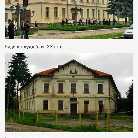
Будинок
суду
(поч. ХХ ст.):