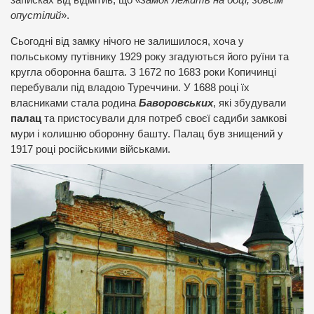
записках від відмітив, що «
замок лежить на боці, зовсім
опустілий
».
Сьогодні від замку нічого не залишилося, хоча у
польському путівнику 1929 року згадуються його руїни та
кругла оборонна башта. З 1672 по 1683 роки Копичинці
перебували під владою Туреччини. У 1688 році їх
власниками стала родина
Баворовських
, які збудували
палац
та пристосували для потреб своєї садиби замкові
мури і колишню оборонну башту. Палац був знищений у
1917 році російськими військами.