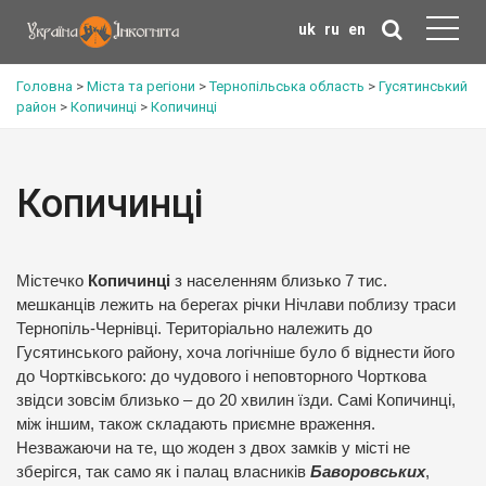
uk
ru
en
Головна
>
Міста та регіони
>
Тернопільська область
>
Гусятинський
район
>
Копичинці
>
Копичинці
Копичинці
Містечко
Копичинці
з населенням близько 7 тис.
мешканців лежить на берегах річки Нічлави поблизу траси
Тернопіль-Чернівці. Територіально належить до
Гусятинського району, хоча логічніше було б віднести його
до Чортківського: до чудового і неповторного Чорткова
звідси зовсім близько – до 20 хвилин їзди. Самі Копичинці,
між іншим, також складають приємне враження.
Незважаючи на те, що жоден з двох замків у місті не
зберігся, так само як і палац власників
Баворовських
,