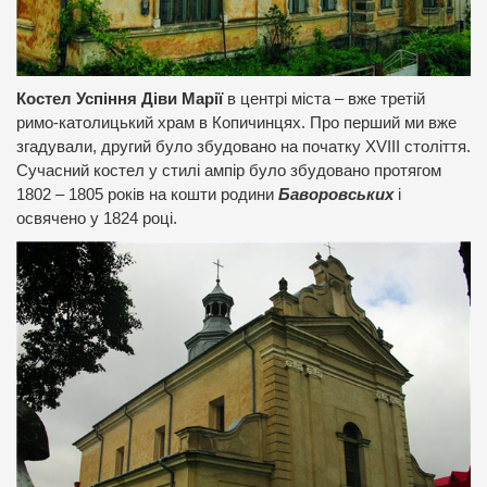
Костел Успіння Діви Марії
в центрі міста – вже третій
римо-католицький храм в Копичинцях. Про перший ми вже
згадували, другий було збудовано на початку XVIII століття.
Сучасний костел у стилі ампір було збудовано протягом
1802 – 1805 років на кошти родини
Баворовських
і
освячено у 1824 році.