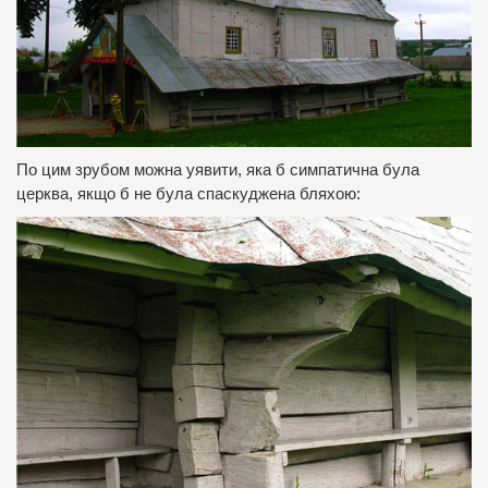
По цим зрубом можна уявити, яка б симпатична була
церква, якщо б не була спаскуджена бляхою: