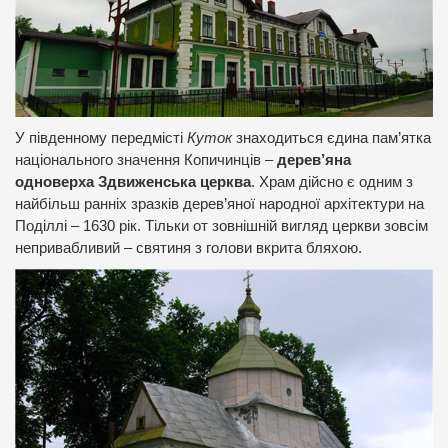
У південному передмісті
Куток
знаходиться єдина пам’ятка
національного значення Копичинців –
дерев’яна
одноверха Здвиженська церква
. Храм дійсно є одним з
найбільш ранніх зразків дерев’яної народної архітектури на
Поділлі – 1630 рік. Тільки от зовнішній вигляд церкви зовсім
непривабливий – святиня з голови вкрита бляхою.