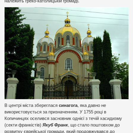
належить греко-католицькій громаді.
В центрі міста збереглася
синагога
, яка давно не
використовується за призначенням. У 1755 році в
Копичинцях оселився засновник однієї з течій хасидизму
(секти франкістів)
Якуб Франк
, що стало поштовхом до
розвитку єврейської громади, який продовжувався до