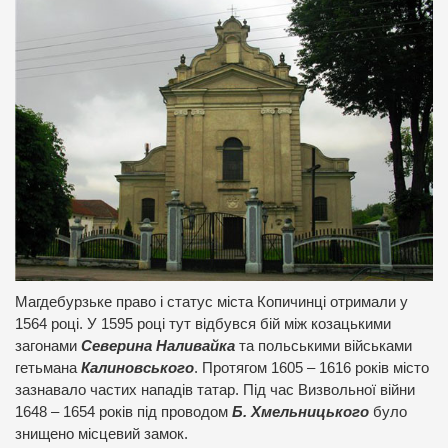
Магдебурзьке право і статус міста Копичинці отримали у
1564 році. У 1595 році тут відбувся бій між козацькими
загонами
Северина Наливайка
та польськими військами
гетьмана
Калиновського
. Протягом 1605 – 1616 років місто
зазнавало частих нападів татар. Під час Визвольної війни
1648 – 1654 років під проводом
Б. Хмельницького
було
знищено місцевий замок.