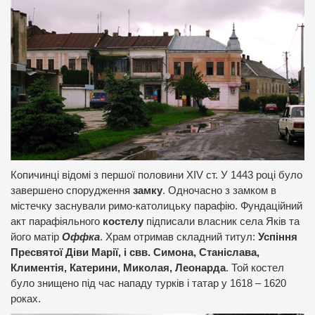
Копичинці відомі з першої половини XIV ст. У 1443 році було
завершено спорудження
замку
. Одночасно з замком в
містечку заснували римо-католицьку парафію. Фундаційний
акт парафіяльного
костелу
підписали власник села Яків та
його матір
Оффка
. Храм отримав складний титул:
Успіння
Пресвятої Діви Марії, і свв. Симона, Станіслава,
Климентія, Катерини, Миколая, Леонарда
. Той костел
було знищено під час нападу турків і татар у 1618 – 1620
роках.