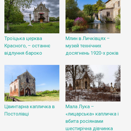
Троїцька церква
Млин в Личківцях –
Красного, – останнє
музей технічних
відлуння бароко
досягнень 1920-х років
Цвинтарна капличка в
Мала Лука –
Постолівці
«лицарська» капличка і
вбита росіянами
шестирічна дівчинка