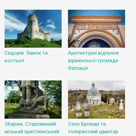
Сидорів. Замок та
Архітектурні відлуння
костьол
вірменської громади
Язловця
Збараж. Старовинний
Село Броварі та
міський християнський
толерантний цвинтар