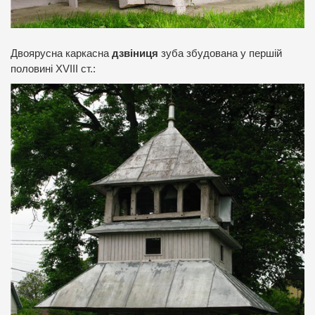
Двоярусна каркасна
дзвіниця
зуба збудована у першій
половині XVIII ст.: