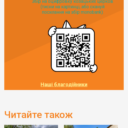
Збір на оцифровку козацьких церков
(тисни на картинці, або скануй
посилання на збір monobank):
Наші благодійники
Читайте також